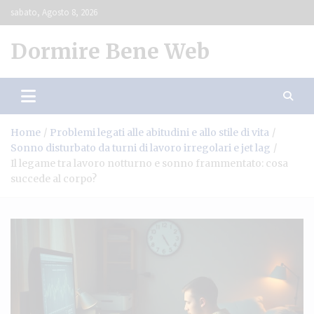
Skip
sabato, Agosto 8, 2026
to
content
Dormire Bene Web
Home
Problemi legati alle abitudini e allo stile di vita
Sonno disturbato da turni di lavoro irregolari e jet lag
Il legame tra lavoro notturno e sonno frammentato: cosa
succede al corpo?