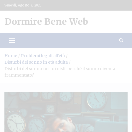
Skip
venerdì, Agosto 7, 2026
to
content
Dormire Bene Web
Home
Problemi legati all'età
Disturbi del sonno in età adulta
Disturbi del sonno nei turnisti: perché il sonno diventa
frammentato?