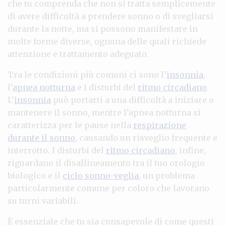
che tu comprenda che non si tratta semplicemente
di avere difficoltà a prendere sonno o di svegliarsi
durante la notte, ma si possono manifestare in
molte forme diverse, ognuna delle quali richiede
attenzione e trattamento adeguato.
Tra le condizioni più comuni ci sono l’
insonnia
,
l’
apnea notturna
e i disturbi del
ritmo circadiano
.
L’
insonnia
può portarti a una difficoltà a iniziare o
mantenere il sonno, mentre l’apnea notturna si
caratterizza per le pause nella
respirazione
durante il sonno
, causando un risveglio frequente e
interrotto. I disturbi del
ritmo circadiano
, infine,
riguardano il disallineamento tra il tuo orologio
biologico e il
ciclo sonno-veglia
, un problema
particolarmente comune per coloro che lavorano
su turni variabili.
È essenziale che tu sia consapevole di come questi