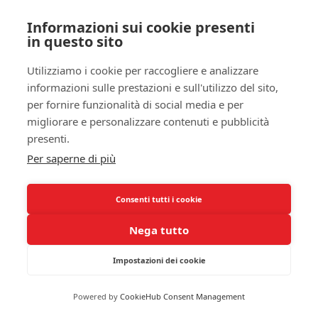
Informazioni sui cookie presenti
Le
tecniche di meditazione
, come la meditazione
in questo sito
mindfulness, possono fare miracoli per la tua
mente. Dedicando anche solo dieci minuti al giorno
Utilizziamo i cookie per raccogliere e analizzare
a questa pratica, puoi migliorare la tua
informazioni sulle prestazioni e sull'utilizzo del sito,
consapevolezza
e la tua capacità di distaccarti dai
per fornire funzionalità di social media e per
pensieri negativi. Imposta un momento specifico
migliorare e personalizzare contenuti e pubblicità
nella tua routine quotidiana per praticare e rendila
presenti.
una parte fondamentale della tua vita.
Anche la
Per saperne di più
meditazione guidata
è un’ottima opzione per
iniziare, poiché fornisce istruzioni chiare su come
Consenti tutti i cookie
rilassare il corpo e la mente.
Nega tutto
Incorporare queste tecniche nella tua vita
quotidiana non solo aiuterà il tuo sonno, ma
Impostazioni dei cookie
migliorerà anche il tuo
benessere generale
.
Prenditi il tempo per esplorare le varie forme di
Powered by
CookieHub Consent Management
meditazione e rilassamento per trovare quelle che