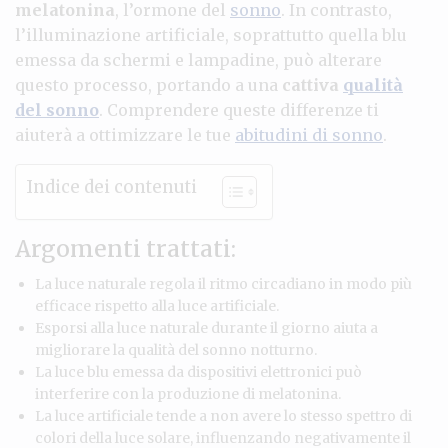
melatonina
, l’ormone del
sonno
. In contrasto,
l’illuminazione artificiale, soprattutto quella blu
emessa da schermi e lampadine, può alterare
questo processo, portando a una
cattiva
qualità
del sonno
. Comprendere queste differenze ti
aiuterà a ottimizzare le tue
abitudini di sonno
.
Indice dei contenuti
Argomenti trattati:
La luce naturale regola il ritmo circadiano in modo più
efficace rispetto alla luce artificiale.
Esporsi alla luce naturale durante il giorno aiuta a
migliorare la qualità del sonno notturno.
La luce blu emessa da dispositivi elettronici può
interferire con la produzione di melatonina.
La luce artificiale tende a non avere lo stesso spettro di
colori della luce solare, influenzando negativamente il