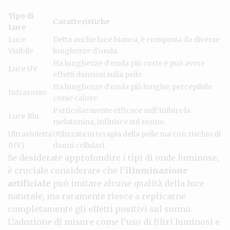
Tipo di
Caratteristiche
Luce
Luce
Detta anche luce bianca, è composta da diverse
Visibile
lunghezze d’onda.
Ha lunghezze d’onda più corte e può avere
Luce UV
effetti dannosi sulla pelle.
Ha lunghezze d’onda più lunghe, percepibile
Infrarosso
come calore.
Particolarmente efficace nell’inibire la
Luce Blu
melatonina, influisce sul sonno.
Ultravioletta
Utilizzata in terapia della pelle ma con rischio di
(UV)
danni cellulari.
Se desiderate approfondire i tipi di onde luminose,
è cruciale considerare che l’
illuminazione
artificiale
può imitare alcune qualità della luce
naturale, ma raramente riesce a replicarne
completamente gli effetti positivi sul sonno.
L’adozione di misure come l’uso di filtri luminosi e