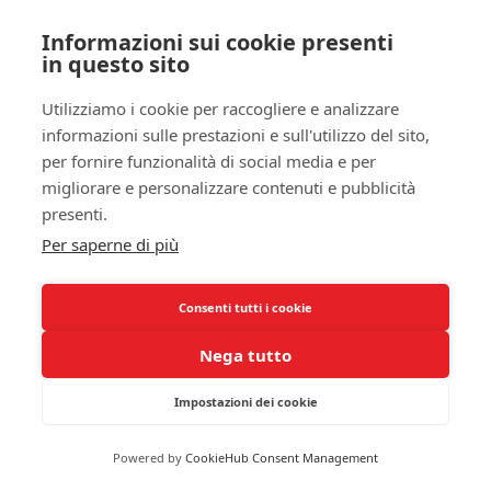
migliorare sensibilmente il tuo umore e la tua
energia per il resto della giornata. Questa
Informazioni sui cookie presenti
in questo sito
esposizione precoce aiuta a sincronizzare il tuo
orologio biologico
, assicurando che tu sia più
Utilizziamo i cookie per raccogliere e analizzare
vigile durante le ore diurne e più apatico quando
informazioni sulle prestazioni e sull'utilizzo del sito,
arriva la notte. Questa sincronia contribuisce a
per fornire funzionalità di social media e per
prevenire
problemi di sonno
e i fastidi relativi alla
migliorare e personalizzare contenuti e pubblicità
sonnolenza diurna
.
presenti.
Per saperne di più
Allo stesso modo, limitare l’esposizione alla luce
artificiale nelle ore serali è fondamentale. Quando
il sole tramonta, il tuo corpo dovrebbe iniziare a
Consenti tutti i cookie
prepararsi per il sonno. “Se ti trovi di fronte a
Nega tutto
schermi luminosi o luci intense, rischi di
interrompere questo processo naturale, il che può
Impostazioni dei cookie
avere effetti deleteri sulla tua
salute fisica
e
mentale”. Questo porta ad un innalzamento dei
Powered by
CookieHub Consent Management
livelli di
cortisolo
, l’ormone dello stress, che può