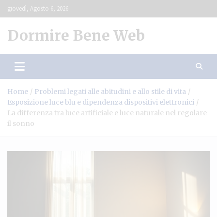
Skip
giovedì, Agosto 6, 2026
to
content
Dormire Bene Web
Home
Problemi legati alle abitudini e allo stile di vita
Esposizione luce blu e dipendenza dispositivi elettronici
La differenza tra luce artificiale e luce naturale nel regolare
il sonno