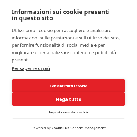
come l’artrite e le patologie autoimmuni, può
Informazioni sui cookie presenti
influenzare la qualità complessiva del sonno. Per
in questo sito
esempio, uno studio ha identificato che i pazienti
affetti da artrite reumatoide tendono a
Utilizziamo i cookie per raccogliere e analizzare
sperimentare un aumento della
latenza del sonno
,
informazioni sulle prestazioni e sull'utilizzo del sito,
che indica il tempo necessario per addormentarsi.
per fornire funzionalità di social media e per
Questo suggerisce che
l’infiammazione può interferire
migliorare e personalizzare contenuti e pubblicità
con i normali meccanismi del sonno
, creando un
presenti.
circolo vizioso tra dolore, infiammazione e
Per saperne di più
difficoltà nel mantenere il sonno.
Consenti tutti i cookie
Inoltre, l’analisi dei marcatori biologici ha messo
in luce che livelli elevati di
citochine
Nega tutto
infiammatorie
possono alterare i
cicli del sonno
,
provocando micro-risvegli notturni. Questi micro-
Impostazioni dei cookie
risvegli, sebbene possano sembrare banali, hanno
un impatto profondo sulla tua salute generale e sul
Powered by
CookieHub Consent Management
tuo stato di benessere. A questo proposito, alcuni