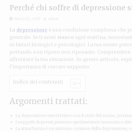
Perché chi soffre di depressione 
Marzo 11, 2025
admin
La
depressione
è una condizione complessa che pu
generale. Se ti senti
stanco
ogni mattina, nonostante
in fattori biologici e psicologici. La tua mente potr
portando a un riposo non riposante. Comprendere 
affrontare la tua situazione. In questo articolo, espl
l’importanza di cercare supporto.
Indice dei contenuti
Argomenti trattati:
La depressione interferisce con il ciclo del sonno, portan
I soggetti depressi possono sperimentare insonnia o risve
La stanchezza è un sintomo comune della depressione, c