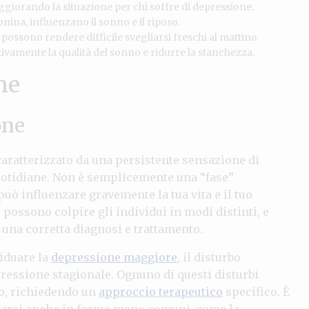
ggiorando la situazione per chi soffre di depressione.
tonina, influenzano il sonno e il riposo.
ssono rendere difficile svegliarsi freschi al mattino.
tivamente la qualità del sonno e ridurre la stanchezza.
ne
one
aratterizzato da una persistente sensazione di
 quotidiane. Non è semplicemente una “fase”
uò influenzare gravemente la tua vita e il tuo
possono colpire gli individui in modi distinti, e
una corretta diagnosi e trattamento.
iduare la
depressione maggiore
, il disturbo
pressione stagionale. Ognuno di questi disturbi
so, richiedendo un
approccio terapeutico
specifico. È
tarsi anche in forme meno comuni, come la