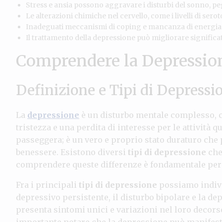
Stress e ansia possono aggravare i disturbi del sonno, pe
Le alterazioni chimiche nel cervello, come i livelli di sero
Inadeguati meccanismi di coping e mancanza di energia po
Il trattamento della depressione può migliorare significa
Comprendere la Depressio
Definizione e Tipi di Depressi
La
depressione
è un disturbo mentale complesso, c
tristezza e una perdita di interesse per le attività
passeggera; è un vero e proprio stato duraturo che p
benessere. Esistono diversi
tipi di depressione
che 
comprendere queste differenze è fondamentale per 
Fra i principali
tipi di depressione
possiamo indiv
depressivo persistente, il disturbo bipolare e la de
presenta sintomi unici e variazioni nel loro decor
importante notare che la depressione può manifes