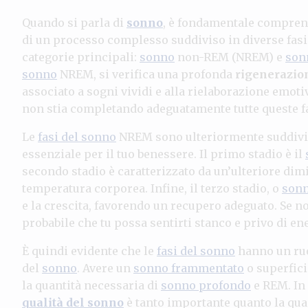
Quando si parla di
sonno
, è fondamentale comprende
di un processo complesso suddiviso in diverse fasi
categorie principali:
sonno
non-REM (NREM) e
son
sonno
NREM, si verifica una profonda
rigenerazion
associato a sogni vividi e alla rielaborazione emoti
non stia completando adeguatamente tutte queste fa
Le
fasi del sonno
NREM sono ulteriormente suddivise
essenziale per il tuo benessere. Il primo stadio è il
secondo stadio è caratterizzato da un’ulteriore dim
temperatura corporea. Infine, il terzo stadio, o
sonn
e la crescita, favorendo un recupero adeguato. Se no
probabile che tu possa sentirti stanco e privo di ene
È quindi evidente che le
fasi del sonno
hanno un ruo
del
sonno
. Avere un
sonno frammentato
o superfici
la quantità necessaria di
sonno profondo
e REM. In 
qualità del sonno
è tanto importante quanto la quan