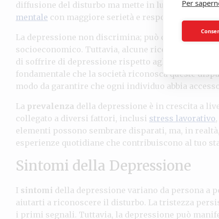
Per sapern
diffusione del disturbo ma mette in luce anche l’im
mentale
con maggiore serietà e responsabilità.
Consent
La depressione non discrimina; può colpire chiunq
socioeconomico. Tuttavia, alcune ricerche suggeri
di soffrire di depressione rispetto agli uomini, pote
fondamentale che la società riconosca queste dispar
modo da garantire che ogni individuo abbia accesso
La
prevalenza
della depressione è in crescita a li
collegato a diversi fattori, inclusi
stress lavorativo
elementi possono sembrare disparati, ma, in realtà,
esperienze quotidiane che contribuiscono al tuo st
Sintomi della Depressione
I
sintomi
della depressione variano da persona a 
aiutarti a riconoscere il disturbo. La tristezza persi
i primi segnali. Tuttavia, la depressione può manif