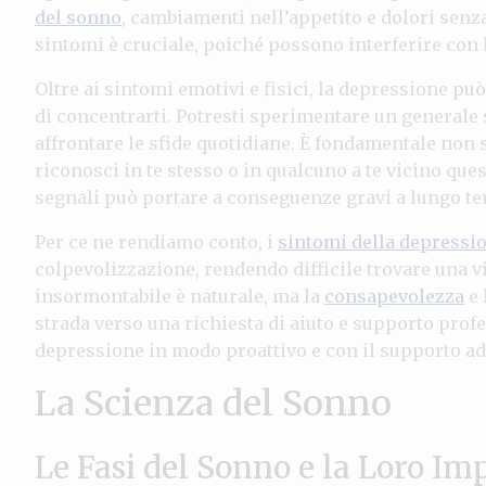
del sonno
, cambiamenti nell’appetito e dolori senz
sintomi è cruciale, poiché possono interferire con la
Oltre ai sintomi emotivi e fisici, la depressione pu
di concentrarti. Potresti sperimentare un generale 
affrontare le sfide quotidiane. È fondamentale non 
riconosci in te stesso o in qualcuno a te vicino que
segnali può portare a conseguenze gravi a lungo t
Per ce ne rendiamo conto, i
sintomi della depressi
colpevolizzazione, rendendo difficile trovare una v
insormontabile è naturale, ma la
consapevolezza
e 
strada verso una richiesta di aiuto e supporto profe
depressione in modo proattivo e con il supporto ad
La Scienza del Sonno
Le Fasi del Sonno e la Loro I