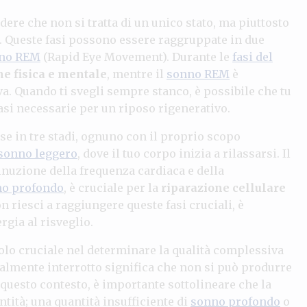
re che non si tratta di un unico stato, ma piuttosto
. Queste fasi possono essere raggruppate in due
no REM
(Rapid Eye Movement). Durante le
fasi del
e fisica e mentale
, mentre il
sonno REM
è
va. Quando ti svegli sempre stanco, è possibile che tu
si necessarie per un riposo rigenerativo.
 in tre stadi, ognuno con il proprio scopo
sonno leggero
, dove il tuo corpo inizia a rilassarsi. Il
inuzione della frequenza cardiaca e della
o profondo
, è cruciale per la
riparazione cellulare
n riesci a raggiungere queste fasi cruciali, è
rgia al risveglio.
lo cruciale nel determinare la qualità complessiva
almente interrotto significa che non si può produrre
questo contesto, è importante sottolineare che la
tità; una quantità insufficiente di
sonno profondo
o