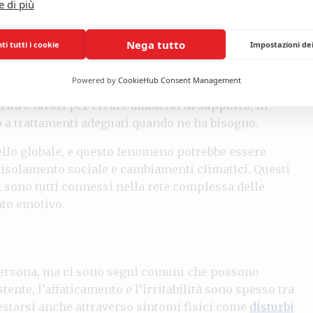
e di più
portanza di affrontare la questione della
salute
Nega tutto
i tutti i cookie
Impostazioni de
ue, indipendentemente da età, sesso o stato
scono che le donne hanno una probabilità maggiore
Powered by
CookieHub Consent Management
nzialmente a causa di fattori biologici e sociali. È
ità e lavori per creare ambienti di supporto, in
 a trattamenti adeguati quando ne ha bisogno.
vello globale, e questo fenomeno potrebbe essere
, isolamento sociale e cambiamenti climatici. Questi
 sono tutti connessi nella rete complessa delle
ato emotivo.
persona, ma ci sono segni comuni che possono
stente, l’affaticamento e l’irritabilità sono spesso tra
estarsi anche attraverso sintomi fisici come
disturbi