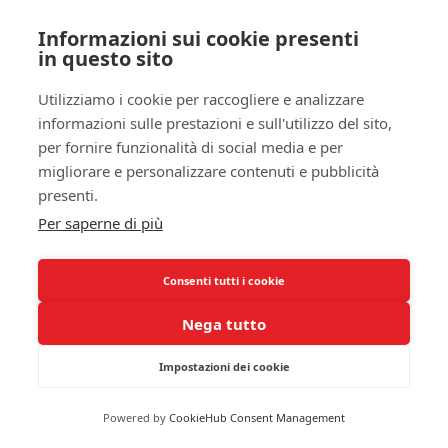
professionista per una valutazione completa.
Informazioni sui cookie presenti
Riconoscere i sintomi è il primo passo per
in questo sito
affrontare il bruxismo e proteggere la qualità del
tuo sonno.
Utilizziamo i cookie per raccogliere e analizzare
informazioni sulle prestazioni e sull'utilizzo del sito,
Criteri diagnostici per il bruxismo
per fornire funzionalità di social media e per
La diagnosi del bruxismo può essere complessa,
migliorare e personalizzare contenuti e pubblicità
poiché richiede una valutazione attenta di sintomi
presenti.
clinici e comportamentali. Il tuo dentista avrà
Per saperne di più
probabilmente bisogno di eseguire un esame
approfondito della tua bocca e dei tuoi denti.
Consenti tutti i cookie
Potrebbe annotare i segni di usura sui denti e
osservare la tua mascella per identificare eventuali
Nega tutto
segni di stress o tensione. La
storia medica
e il
Impostazioni dei cookie
colloquio con il paziente sono essenziali, poiché
aiutano a delineare le possibili cause e a
identificare i sintomi che possono non essere
Powered by
CookieHub Consent Management
immediatamente visibili.