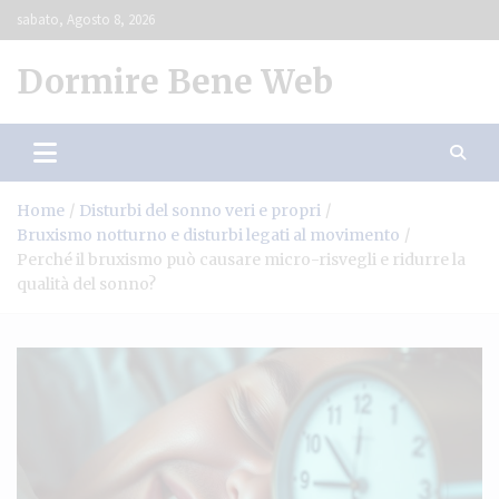
Skip
sabato, Agosto 8, 2026
to
content
Dormire Bene Web
Home
Disturbi del sonno veri e propri
Bruxismo notturno e disturbi legati al movimento
Perché il bruxismo può causare micro-risvegli e ridurre la
qualità del sonno?