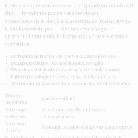
È interessante notare come, indipendentemente dal
tipo, il bruxismo possa causare danni
considerevoli ai denti e alle strutture masticatorie.
È fondamentale per te riconoscere i segni e i
sintomi di entrambe le forme per adottare misure
correttive.
Bruxismo notturno
: Frequente durante il sonno
Bruxismo diurno
: Accade durante la veglia
Pressione dei denti
: Complicazioni dentali comuni
Fattori psicologici
: Stress e ansia come concause
Trattamento precoce
: Importante per la salute dentale
Tipo di
Caratteristiche
Bruxismo
Bruxismo
Accade durante il sonno senza
Notturno
consapevolezza
Bruxismo
Presenta consapevolezza ma meno attuale
Diurno
Danni dentali
Causa usura sui denti e dolore facciale