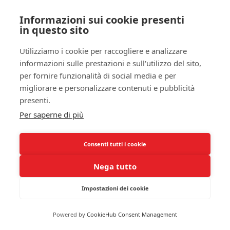
Se i disturbi persistono nonostante gli interventi
sopra menzionati, il tuo medico potrebbe suggerire
Informazioni sui cookie presenti
una valutazione più approfondita per escludere
in questo sito
condizioni mediche sottostanti. Farmaci specifici
Utilizziamo i cookie per raccogliere e analizzare
per il sonno potrebbero essere utilizzati per
informazioni sulle prestazioni e sull'utilizzo del sito,
aiutarti a raggiungere un riposo adeguato, ma
per fornire funzionalità di social media e per
questo deve essere attentamente monitorato per
migliorare e personalizzare contenuti e pubblicità
evitare la dipendenza.
presenti.
Approcci Integrativi
Per saperne di più
Nella gestione della depressione e delle alterazioni
Consenti tutti i cookie
del sonno, gli
approcci integrativi
possono
giocare un ruolo significativo. Tecniche come la
Nega tutto
meditazione, lo yoga e la mindfulness hanno
dimostrato di aiutare molte persone a ridurre i
Impostazioni dei cookie
sintomi depressivi e
migliorare la qualità del
sonno
. Queste pratiche possono aiutarti a
Powered by
CookieHub Consent Management
sviluppare una maggiore consapevolezza e a