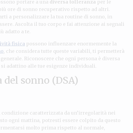
possono portare a una
diversa tolleranza
per le
iù ore di sonno recuperativo rispetto ad altri.
rti a personalizzare la tua routine di sonno, in
sere. Ascolta il tuo corpo e fai attenzione ai segnali
ù adatto a te.
ività fisica
possono influenzare enormemente la
no
, che considera tutte queste variabili, ti permetterà
te generale. Riconoscere che ogni persona è diversa
 si adattino alle tue esigenze individuali.
ta del sonno (DSA)
 condizione caratterizzata da un’irregolarità nei
esto ogni mattina, potresti essere colpito da questo
ormentarsi molto prima rispetto al normale,