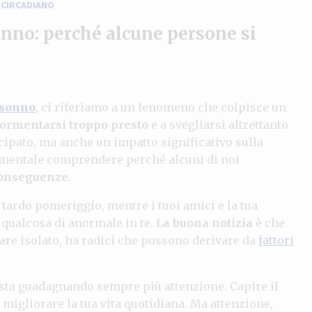
 CIRCADIANO
sonno: perché alcune persone si
sonno
, ci riferiamo a un fenomeno che colpisce un
ormentarsi troppo presto
e a svegliarsi altrettanto
cipato, ma anche un impatto significativo sulla
ndamentale comprendere perché alcuni di noi
onseguenze
.
 tardo pomeriggio, mentre i tuoi amici e la tua
è qualcosa di anormale in te.
La buona notizia
è che
are isolato, ha radici che possono derivare da
fattori
sta guadagnando sempre più attenzione. Capire il
 migliorare la tua vita quotidiana. Ma attenzione,