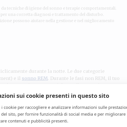
da tecniche di igiene del sonno e terapie comportamentali.
per una corretta diagnosi e trattamento del disturbo.
zione possono aiutare nella gestione e nel miglioramento
iclicamente durante la notte. Le due categorie
ment) e il
sonno REM
. Durante le fasi non REM, il tuo
e
rigenerazione
, essenziale per il mantenimento
EM comprendono il sonno leggero e il
sonno
zioni sui cookie presenti in questo sito
tino delle energie e della restaurazione delle
 i cookie per raccogliere e analizzare informazioni sulle prestazio
zo del sito, per fornire funzionalità di social media e per migliorare
o si riattiva in modo simile a quando sei sveglio,
are contenuti e pubblicità presenti.
crucial per il processamento emotivo e