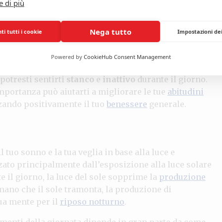
e di più
llo riorganizza le informazioni e le esperienze
 e la crescita personale. Pertanto, è fondamentale
Nega tutto
i tutti i cookie
Impostazioni de
iclo di sonno completo per ottimizzare le tue
Powered by
CookieHub Consent Management
i ripete 4-6 volte a notte. Questo significa che, se non
 potresti sentirti
stanco
e
inattivo
durante il giorno.
importanza può aiutarti a migliorare le tue
abitudini
zando positivamente il tuo
benessere
generale.
l tuo sonno e la tua veglia in base alla luce e
zato principalmente dall’esposizione alla luce solare
e il giorno, la luce del sole sopprime la
produzione
mano che il sole tramonta, la produzione di
ua mente per il
riposo notturno
.
omenti della giornata dipende in gran parte da come