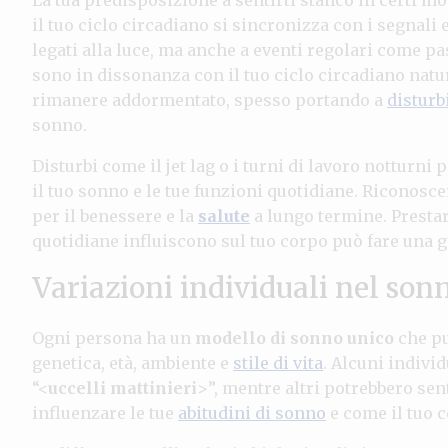
il tuo ciclo circadiano si sincronizza con i segnal
legati alla luce, ma anche a eventi regolari come pa
sono in dissonanza con il tuo ciclo circadiano natu
rimanere addormentato, spesso portando a
disturb
sonno.
Disturbi come il jet lag o i turni di lavoro notturni
il tuo sonno e le tue funzioni quotidiane. Riconoscer
per il benessere e la
salute
a lungo termine. Prestar
quotidiane influiscono sul tuo corpo può fare una g
Variazioni individuali nel son
Ogni persona ha un
modello di sonno unico
che pu
genetica, età, ambiente e
stile di vita
. Alcuni indivi
“<
uccelli mattinieri
>”, mentre altri potrebbero sen
influenzare le tue
abitudini di sonno
e come il tuo c