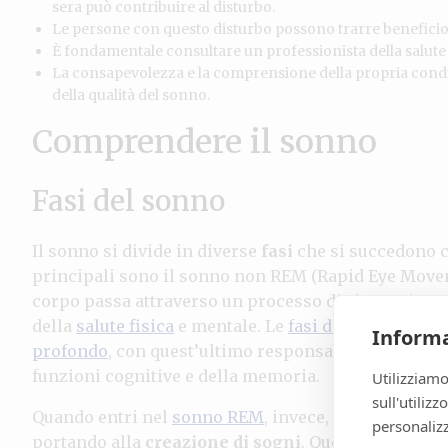
sera può contribuire al disturbo.
Le persone con questo disturbo possono trarre beneficio 
È fondamentale consultare un professionista della salute 
La consapevolezza e la comprensione della propria condi
della qualità del sonno.
Comprendere il sonno
Fasi del sonno
Il sonno si divide in diverse
fasi
che si succedono c
principali sono il sonno non REM (Rapid Eye Move
corpo passa attraverso un processo di
riparazione
della
salute fisica
e mentale. Le
fasi del sonno
non R
Informa
profondo
, con quest’ultimo responsabile del ripris
funzioni cognitive e della memoria.
Utilizziamo
sull'utiliz
Quando entri nel
sonno REM
, invece, il tuo cervell
personalizz
portando alla
creazione di sogni
. Questo stadio è 