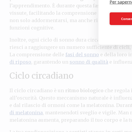
Per sapern
l’apprendimento. È durante questa fase che il cerve
vissute, facilitando la comprensione delle emozioni
Consent
non solo addormentarsi, ma anche rimanere in un c
funzioni cognitive.
Inoltre, ogni ciclo di sonno dura circa 90 minuti e s
riesci a raggiungere un numero sufficiente di cicli,
La comprensione delle
fasi del sonno
e della loro 
di riposo
, garantendo un
sonno di qualità
e influen
Ciclo circadiano
Il ciclo circadiano è un
ritmo biologico
che regola i
all’oscurità. Questo meccanismo naturale è influen
e dal rilascio di ormoni come la melatonina. Durant
di melatonina
, mantenendoti sveglio e vigile. Man 
melatonina aumenta, preparando il tuo corpo e la t
La tua predisposizione a sentirti stanco in certi m