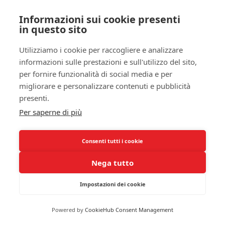
la tua
salute mentale
e il tuo benessere generale.
Informazioni sui cookie presenti
in questo sito
Incorporare l’esercizio nella tua routine quotidiana
non deve essere un compito arduo. Anche
30
Utilizziamo i cookie per raccogliere e analizzare
minuti di attività leggera
al giorno possono fare
informazioni sulle prestazioni e sull'utilizzo del sito,
la differenza. Camminare, nuotare o praticare yoga
per fornire funzionalità di social media e per
sono tutte attività che possono aiutarti a bruciare
migliorare e personalizzare contenuti e pubblicità
calorie e migliorare il tuo stato di forma. Ricorda
presenti.
che la chiave è la costanza: esercitandoti
Per saperne di più
regolarmente, non solo bruci calorie, ma col tempo
potrai anche mantenere un metabolismo
Consenti tutti i cookie
accelerato. Il tuo corpo diventa più efficiente nel
gestire il peso e nella regolazione della massa
Nega tutto
corporea.
Impostazioni dei cookie
Il beneficio della perdita di peso va oltre il
semplice aspetto estetico.
Ridurre il grasso
Powered by
CookieHub Consent Management
corporeo
può anche portare a un miglioramento