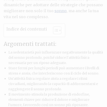
dinamiche per adottare delle strategie che possano
migliorare non solo il tuo
sonno
, ma anche la tua
vita nel suo complesso.
Indice dei contenuti
Argomenti trattati:
La sedentarietà può influenzare negativamente la qualità
del sonno profondo, poiché riduce l’attività fisica
necessaria per un riposo adeguato.
Stare fermi per lunghi periodi può aumentare i livelli di
stress e ansia, che interferiscono con il ciclo del sonno.
Un’attività fisica regolare aiuta a regolare i ritmi
circadiani, migliorando la capacità di addormentarsi e
raggiungere il sonno profondo.
Il movimento stimola la produzione di endorfine,
elementi chiave per ridurre il dolore e migliorare
l’umore, favorendo così un sonno più riposante.