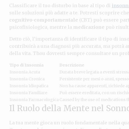
Classificare il tuo disturbo in base al tipo di
insonn
sulle soluzioni più adatte a te. Potresti scoprire 
cognitivo-comportamentale
(CBT) può essere parti
psicofisiologica, mentre la
medicazione
può risulta
Detto ciò, l’importanza di identificare il tipo di i
contribuirà a una diagnosi più accurata, ma potrà a
della vita. Thou dovresti sempre consultare un prof
Tipo di Insonnia
Descrizione
Insonnia Acuta
Durata breve legata a eventi stressa
Insonnia Cronica
Persistente per mesi o anni, spesso
Insonnia Idiopatica
Non ha cause apparenti, richiede a
Insonnia Familiare
Può essere ereditata, con un risch
Insonnia Farmacologica
Caused by the use of medications th
Il Ruolo della Mente nel Sonn
La tua mente gioca un ruolo fondamentale nella qual