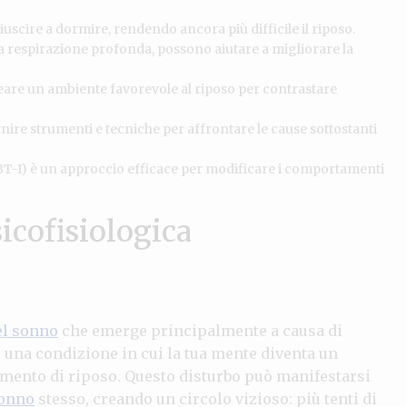
 riuscire a dormire, rendendo ancora più difficile il riposo.
la respirazione profonda, possono aiutare a migliorare la
reare un ambiente favorevole al riposo per contrastare
nire strumenti e tecniche per affrontare le cause sottostanti
T-I) è un approccio efficace per modificare i comportamenti
icofisiologica
el sonno
che emerge principalmente a causa di
 una condizione in cui la tua mente diventa un
omento di riposo. Questo disturbo può manifestarsi
onno
stesso, creando un circolo vizioso: più tenti di