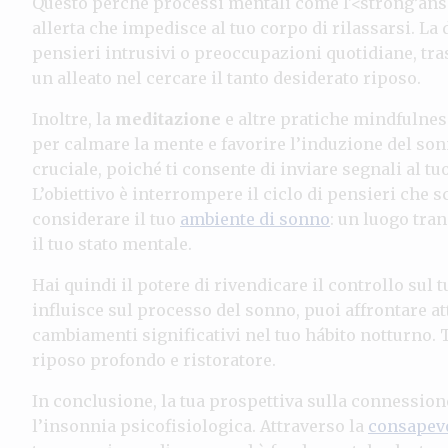
Questo perché processi mentali come l'<strong’ans
allerta che impedisce al tuo corpo di rilassarsi. La
pensieri intrusivi o preoccupazioni quotidiane, tr
un alleato nel cercare il tanto desiderato riposo.
Inoltre, la
meditazione
e altre pratiche mindfulnes
per calmare la mente e favorire l’induzione del son
cruciale, poiché ti consente di inviare segnali al t
L’obiettivo è interrompere il ciclo di pensieri ch
considerare il tuo
ambiente di sonno
: un luogo tra
il tuo stato mentale.
Hai quindi il potere di rivendicare il controllo s
influisce sul processo del sonno, puoi affrontare a
cambiamenti significativi nel tuo hábito notturno.
riposo profondo e ristoratore.
In conclusione, la tua prospettiva sulla connession
l’insonnia psicofisiologica. Attraverso la
consapev