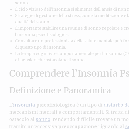
sonno.
Il ciclo vizioso dell’insonnia si alimenta dall’ansia di non
Strategie di gestione dello stress, come la meditazione e 
qualità del sonno.
È importante stabilire una routine di sonno regolare e c
l’insonnia psicofisiologica.
Consultare un professionista della salute mentale può for
di questo tipo di insonnia.
La terapia cognitivo-comportamentale per l’insonnia (CB
e i pensieri che ostacolano il sonno.
Comprendere l’Insonnia Ps
Definizione e Panoramica
L’
insonnia
psicofisiologica
è un tipo di
disturbo d
meccanismi mentali e comportamentali. Si tratta di
ostacolo al
sonno
, rendendo difficile trovare un m
tramite un’eccessiva
preoccupazione
riguardo al
s