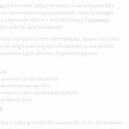
ia
può fornirti indizi orientativi sul trattamento e
che un intervento comportamentale come la
terapia
colarmente efficace nell’affrontare l’
insonnia
re utile in altre situazioni.
nsonnia non può essere sottovalutata. Questo non solo
nche migliorare significativamente la tua qualità
essionista per ottenere il giusto supporto.
nti.
 associata a problemi psichici.
pprofondimenti specifici.
io maggiore per i membri della famiglia.
at disrupt sleep.
o
ità e nella quantità del sonno che riesci ad ottenere.