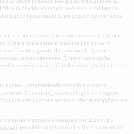
ia e lo stress possono attivare un meccanismo di
 difficoltà di addormentarsi può essere guidata da
asformando la tua mente in un nemico invece che in
s sono state riconosciute come strumenti efficaci
no. Creare una routine rilassante pre-sonno è
uo cervello che è giunto il momento di riposare.
e scorrono incessantemente. È importante anche
nquillo e confortevole può influenzare positivamente
ul tuo sonno. Comprendendo come la tua mente
ttivamente l’insonnia psicofisiologica ed eseguire
 Thou dovresti adottare approcci che incoraggiano un
e tra mente e sonno è essenziale per affrontare
olezza
è possibile migliorare significativamente la