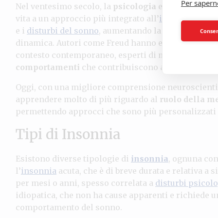
Per sapern
Nel ventesimo secolo, la
psicologia
e la
medicina
h
vita a un approccio più integrato all’
insonnia
. Si s
e i
disturbi del sonno
, aumentando la
consapevolez
Consent
dinamica. Autori come Freud hanno esplorato la con
contesto contemporaneo, esperti di medicina compo
comportamenti
che contribuiscono all’
insonnia
.
Oggi, con una migliore comprensione neuroscientif
apprendere molto di più riguardo al
ruolo della m
permettendo approcci che sono più personalizzati e o
Tipi di Insonnia
Esistono diverse tipologie di
insonnia
, ognuna con
l’
insonnia
acuta, che è di breve durata e relativa a si
per mesi o anni, spesso correlata a
disturbi psicolo
idiopatica, che non ha cause apparenti e richiede
comportamento del sonno.