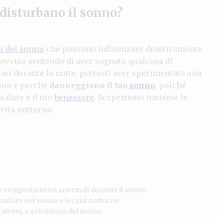
 disturbano il sonno?
bi del sonno
che possono influenzare drasticamente
provviso sentendo di aver sognato qualcosa di
ri durante la notte, potresti aver sperimentato una
sono e perché
danneggiano il tuo
sonno
, poiché
salute e il tuo
benessere
. Scopriremo insieme le
 vita notturna.
 comportamenti anormali durante il sonno.
rlare nel sonno e le crisi notturne.
 stress, o privazione del sonno.