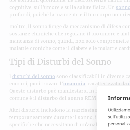
cognitive, sull’umore e sulla salute fisica. Un
sonno
profondi, poiché la tua mente e il tuo corpo non ri
Inoltre, il sonno funge da meccanismo di difesa co
sostanze chimiche che regolano il tuo umore e aiuta
mancanza di sonno, quindi, non solo compromette i
malattie croniche come il diabete e le malattie card
Tipi di Disturbi del Sonno
I
disturbi del sonno
sono classificabili in diverse ca
comuni, puoi trovare l’
insonnia
, caratterizzata da
Questo disturbo può manifestarsi in modi diversi e 
Informa
comune è il
disturbo del sonno REM
, dove il sogge
Utilizziamo
Altri disturbi includono la
narcissismo
e l’
apnea n
sull'utiliz
temporaneamente durante il sonno, interrompendo i 
personalizz
specifiche che necessitano di un’analisi attenta e, 