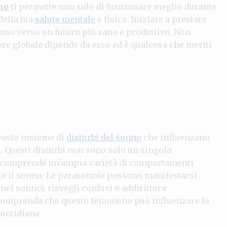
no
ti permette non solo di funzionare meglio durante
della tua
salute mentale
e fisica. Iniziare a prestare
asso verso un futuro più sano e produttivo. Non
sere globale dipende da esso ed è qualcosa che meriti
 vasto insieme di
disturbi del sonno
che influenzano
o. Questi disturbi non sono solo un singolo
comprende un’ampia varietà di comportamenti
e il sonno. Le parasonnie possono manifestarsi
el sonno), risvegli confusi o addirittura
comprenda che questo fenomeno può influenzare la
quotidiana.