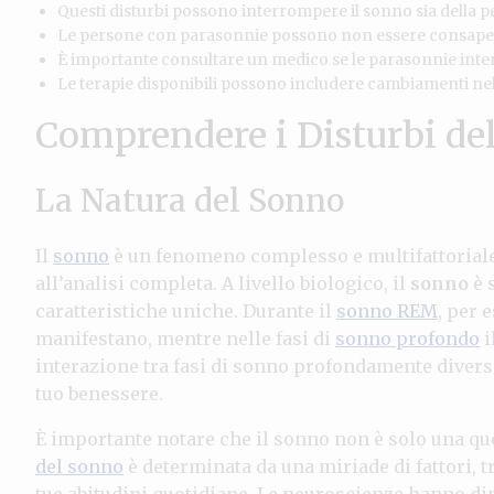
Questi disturbi possono interrompere il sonno sia della pe
Le persone con parasonnie possono non essere consapevo
È importante consultare un medico se le parasonnie inter
Le terapie disponibili possono includere cambiamenti nello s
Comprendere i Disturbi de
La Natura del Sonno
Il
sonno
è un fenomeno complesso e multifattoriale,
all’analisi completa. A livello biologico, il
sonno
è 
caratteristiche uniche. Durante il
sonno REM
, per 
manifestano, mentre nelle fasi di
sonno profondo
i
interazione tra fasi di sonno profondamente divers
tuo benessere.
È importante notare che il sonno non è solo una que
del sonno
è determinata da una miriade di fattori, tra
tue abitudini quotidiane. Le neuroscienze hanno dim