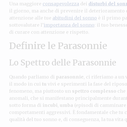
Una maggiore
consapevolezza
dei
disturbi del son
il giorno, ma anche di prevenire il deterioramento 
attenzione alle tue
abitudini del sonno
è il primo p
sottovalutare l’
importanza del sonno
: il tuo benes
di curare con attenzione e rispetto.
Definire le Parasonnie
Lo Spettro delle Parasonnie
Quando parliamo di
parasonnie
, ci riferiamo a un
il modo in cui
tu
vivi e sperimenti la fase del ripos
fenomeno, ma piuttosto un
spettro complesso
che 
anomali, che si manifestano principalmente durant
sotto forma di
incubi
,
umba
(episodi di camminare n
comportamenti aggressivi. È fondamentale che tu 
qualità del tuo sonno e, di conseguenza, la tua vita 