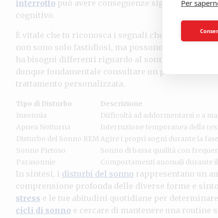
interrotto
può avere conseguenze significative sull
Per sapern
cognitivo.
Consent
È vitale che tu riconosca i segnali che il tuo corpo 
non sono solo fastidiosi, ma possono portare a effett
ha bisogni differenti riguardo al sonno, e ciò che f
dunque fondamentale consultare un professionista p
trattamento personalizzata.
Tipo di Disturbo
Descrizione
Insonnia
Difficoltà ad addormentarsi o a ma
Apnea Notturna
Interruzione temporanea della res
Disturbo del Sonno REM
Agire i propri sogni durante la fas
Sonno Pietoso
Sonno di bassa qualità con frequent
Parasonnie
Comportamenti anomali durante il
In sintesi, i
disturbi del sonno
rappresentano un amb
comprensione profonda delle diverse forme e sintom
stress
e le tue abitudini quotidiane per determinare
cicli di sonno
e cercare di mantenere una routine s