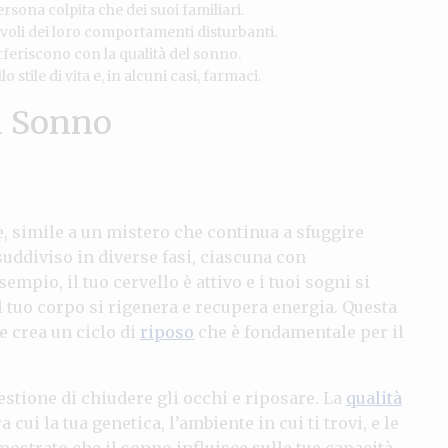
rsona colpita che dei suoi familiari.
li dei loro comportamenti disturbanti.
feriscono con la qualità del sonno.
tile di vita e, in alcuni casi, farmaci.
l Sonno
 simile a un mistero che continua a sfuggire
suddiviso in diverse fasi, ciascuna con
esempio, il tuo cervello è attivo e i tuoi sogni si
l tuo corpo si rigenera e recupera energia. Questa
e crea un ciclo di
riposo
che è fondamentale per il
stione di chiudere gli occhi e riposare. La
qualità
 cui la tua genetica, l’ambiente in cui ti trovi, e le
ostrato che il sonno influisce sulle tue capacità