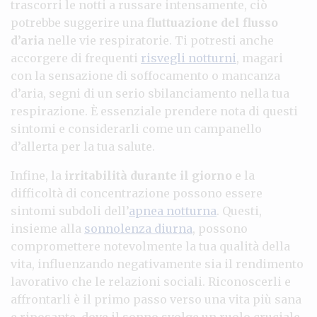
trascorri le notti a russare intensamente, ciò
potrebbe suggerire una
fluttuazione del flusso
d’aria
nelle vie respiratorie. Ti potresti anche
accorgere di frequenti
risvegli notturni
, magari
con la sensazione di soffocamento o mancanza
d’aria, segni di un serio sbilanciamento nella tua
respirazione. È essenziale prendere nota di questi
sintomi e considerarli come un campanello
d’allerta per la tua salute.
Infine, la
irritabilità durante il giorno
e la
difficoltà di concentrazione possono essere
sintomi subdoli dell’
apnea notturna
. Questi,
insieme alla
sonnolenza diurna
, possono
compromettere notevolmente la tua qualità della
vita, influenzando negativamente sia il rendimento
lavorativo che le relazioni sociali. Riconoscerli e
affrontarli è il primo passo verso una vita più sana
e riposante, dove il sonno svolge un ruolo cruciale.