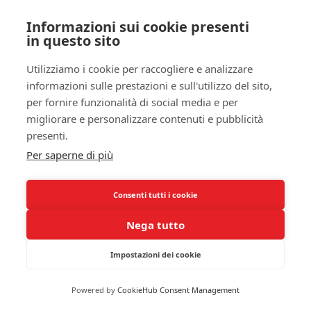
forniscono dati utili sul tuo sonno, ma possono
anche adattarsi in tempo reale per migliorare la
Informazioni sui cookie presenti
in questo sito
tua respirazione durante la notte, consentendo una
personalizzazione che migliora l’efficacia del
Utilizziamo i cookie per raccogliere e analizzare
trattamento.
informazioni sulle prestazioni e sull'utilizzo del sito,
Inoltre, la telemedicina sta assumendo un ruolo
per fornire funzionalità di social media e per
migliorare e personalizzare contenuti e pubblicità
sempre più cruciale nella gestione delle apnee.
presenti.
Grazie a piattaforme digitali, puoi avere accesso a
medici esperti a distanza, ricevere indicazioni e
Per saperne di più
monitorare le tue condizioni senza dover
necessariamente visitare un ambulatorio. Questa
Consenti tutti i cookie
flessibilità è vantaggiosa, dato che rende il
trattamento più accessibile e meno stressante per i
Nega tutto
pazienti, consentendo il monitoraggio continuo e
Impostazioni dei cookie
l’intervento tempestivo.
Altro aspetto innovativo include lo sviluppo di
Powered by
CookieHub Consent Management
apparecchi portatili che registrano il tuo sonno e