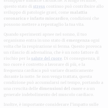
sviluppare malattie cardiache. A lungo termine,
questo stato di
stress
continuo può contribuire allo
sviluppo di patologie gravi, come
malattia
coronarica
e
infarto miocardico
, condizioni che
possono mettere a repentaglio la tua vita.
Quando sperimenti apnee nel sonno, il tuo
organismo entra in uno stato di
emergenza
ogni
volta che la respirazione si ferma. Questo provoca
un rilascio di adrenalina, che è un noto fattore di
rischio per la
salute del cuore
. Di conseguenza, il
tuo cuore è costretto a lavorare di più, e la
frequenza cardiaca può variare drasticamente
durante la notte. Se non venga trattata, questa
condizione può accumularsi nel tempo, portando a
una crescita delle
dimensioni del cuore
e a un
generale indebolimento del muscolo cardiaco.
Inoltre, è importante considerare l’impatto sulle