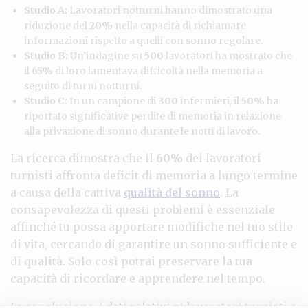
Studio A:
Lavoratori notturni hanno dimostrato una
riduzione del
20%
nella capacità di richiamare
informazioni rispetto a quelli con sonno regolare.
Studio B:
Un’indagine su
500
lavoratori ha mostrato che
il
65%
di loro lamentava difficoltà nella memoria a
seguito di turni notturni.
Studio C:
In un campione di
300
infermieri, il
50%
ha
riportato significative perdite di memoria in relazione
alla privazione di sonno durante le notti di lavoro.
La ricerca dimostra che il
60%
dei lavoratori
turnisti affronta deficit di memoria a lungo termine
a causa della cattiva
qualità del sonno
. La
consapevolezza di questi problemi è essenziale
affinché tu possa apportare modifiche nel tuo stile
di vita, cercando di garantire un sonno sufficiente e
di qualità. Solo così potrai preservare la tua
capacità di ricordare e apprendere nel tempo.
In conclusione, i dati relativi ai lavoratori turnisti e