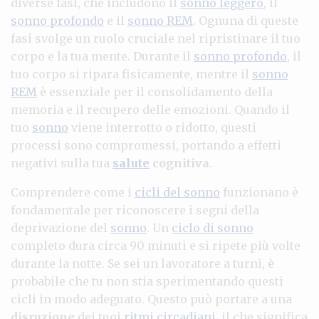
diverse fasi, che includono il
sonno leggero
, il
sonno profondo
e il
sonno REM
. Ognuna di queste
fasi svolge un ruolo cruciale nel ripristinare il tuo
corpo e la tua mente. Durante il
sonno profondo
, il
tuo corpo si ripara fisicamente, mentre il
sonno
REM
è essenziale per il consolidamento della
memoria e il recupero delle emozioni. Quando il
tuo
sonno
viene interrotto o ridotto, questi
processi sono compromessi, portando a effetti
negativi sulla tua
salute
cognitiva
.
Comprendere come i
cicli del sonno
funzionano è
fondamentale per riconoscere i segni della
deprivazione del
sonno
. Un
ciclo di sonno
completo dura circa 90 minuti e si ripete più volte
durante la notte. Se sei un lavoratore a turni, è
probabile che tu non stia sperimentando questi
cicli in modo adeguato. Questo può portare a una
disruzione
dei tuoi
ritmi circadiani
, il che significa