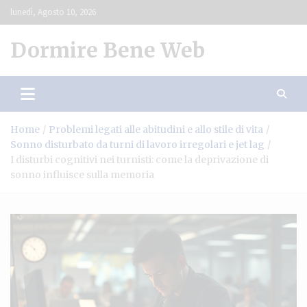
Skip
lunedì, Agosto 10, 2026
to
content
Dormire Bene Web
Home
Problemi legati alle abitudini e allo stile di vita
Sonno disturbato da turni di lavoro irregolari e jet lag
I disturbi cognitivi nei turnisti: come la deprivazione di
sonno influisce sulla memoria