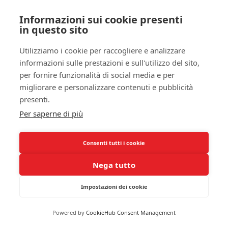
ai deficit di memoria evidenziano l’importanza
Informazioni sui cookie presenti
critica del sonno nella tua vita quotidiana.
in questo sito
Riconoscere l’impatto devastante della
deprivazione di sonno sulle tue capacità cognitive
Utilizziamo i cookie per raccogliere e analizzare
non è solo un passo verso il miglioramento della
informazioni sulle prestazioni e sull'utilizzo del sito,
per fornire funzionalità di social media e per
tua
salute mentale
, ma anche un passo cruciale per
migliorare e personalizzare contenuti e pubblicità
garantire la tua produttività e benessere a lungo
presenti.
termine.
Per saperne di più
Coping Mechanisms for Shift
Workers
Consenti tutti i cookie
Strategie per migliorare la qualità
Nega tutto
del sonno
Impostazioni dei cookie
Se sei un lavoratore a turni, uno dei tuoi principali
obiettivi dovrebbe essere quello di
ottimizzare la
Powered by
CookieHub Consent Management
qualità del sonno
, poiché questo è fondamentale