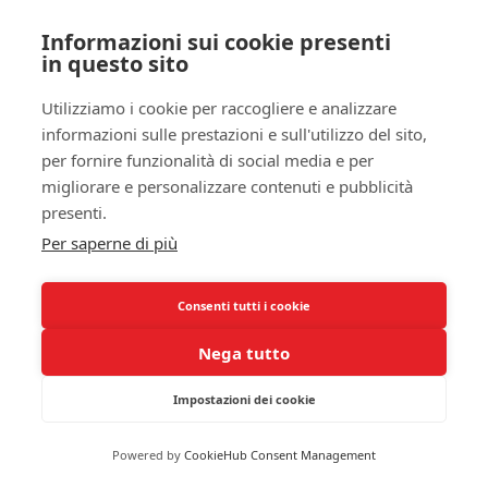
risposta infiammatoria. È fondamentale, però, che
Informazioni sui cookie presenti
tu segua sempre le indicazioni del medico, poiché
in questo sito
un uso prolungato di questi farmaci può
comportare effetti collaterali significativi, come
Utilizziamo i cookie per raccogliere e analizzare
problemi gastrointestinali e danni renali.
informazioni sulle prestazioni e sull'utilizzo del sito,
per fornire funzionalità di social media e per
Oltre ai FANS, possono essere prescritti anche
migliorare e personalizzare contenuti e pubblicità
analgesici
più forti, come i
narcotici
, per alleviare
presenti.
il dolore severo. È cruciale considerare che questi
Per saperne di più
farmaci, mentre sono efficaci nel fornire un
sollievo immediato, presentano rischi associati
come la dipendenza e la tolleranza. Pertanto, è
Consenti tutti i cookie
importante che tu non faccia affidamento
Nega tutto
esclusivamente su di essi e che discuta con il tuo
medico un piano di trattamento equilibrato, in
Impostazioni dei cookie
modo da affrontare non solo il sintomo, ma anche
la causa sottostante della tua infiammazione e del
Powered by
CookieHub Consent Management
dolore.