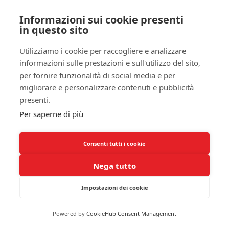
Incorporare la meditazione e la visualizzazione
Informazioni sui cookie presenti
nelle tue serate può essere un catalizzatore per un
in questo sito
sonno migliore. Prepara il tuo spazio di riposo con
luci soffuse e suoni rilassanti e concediti un
Utilizziamo i cookie per raccogliere e analizzare
momento per concentrarti sulla presenza del tuo
informazioni sulle prestazioni e sull'utilizzo del sito,
respiro. Imparare a rilasciare le tensioni
per fornire funzionalità di social media e per
accumulate durante la giornata ti permetterà di
migliorare e personalizzare contenuti e pubblicità
avvicinarti al sonno con ancora più facilità.
presenti.
Per saperne di più
In aggiunta, puoi esplorare tecniche come il
rilassamento muscolare progressivo, in cui ti
Consenti tutti i cookie
concentri su diverse parti del tuo corpo e le rilassi
consapevolmente. Questa pratica non solo allevia
Nega tutto
la tensione fisica, ma promuove anche la
consapevolezza nel tuo corpo, aiutandoti a sentirti
Impostazioni dei cookie
più allineato e in armonia con te stesso, il che è
essenziale per un riposo rigenerante.
Powered by
CookieHub Consent Management