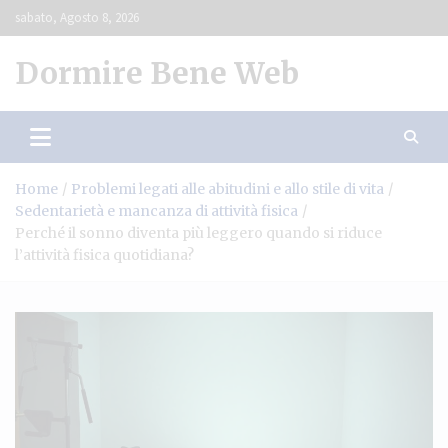
Skip
sabato, Agosto 8, 2026
to
content
Dormire Bene Web
Home
Problemi legati alle abitudini e allo stile di vita
Sedentarietà e mancanza di attività fisica
Perché il sonno diventa più leggero quando si riduce
l’attività fisica quotidiana?