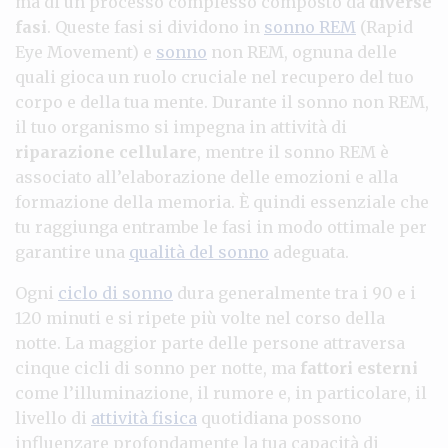
ma di un processo complesso composto da
diverse
fasi
. Queste fasi si dividono in
sonno REM
(Rapid
Eye Movement) e
sonno
non REM, ognuna delle
quali gioca un ruolo cruciale nel recupero del tuo
corpo e della tua mente. Durante il sonno non REM,
il tuo organismo si impegna in attività di
riparazione cellulare
, mentre il sonno REM è
associato all’elaborazione delle emozioni e alla
formazione della memoria. È quindi essenziale che
tu raggiunga entrambe le fasi in modo ottimale per
garantire una
qualità del sonno
adeguata.
Ogni
ciclo di sonno
dura generalmente tra i 90 e i
120 minuti e si ripete più volte nel corso della
notte. La maggior parte delle persone attraversa
cinque cicli di sonno per notte, ma
fattori esterni
come l’illuminazione, il rumore e, in particolare, il
livello di
attività fisica
quotidiana possono
influenzare profondamente la tua capacità di