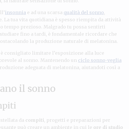
, la naturale sensazione di sonno.
ll’
insonnia
e ad una scarsa
qualità del sonno
,
. La tua vita quotidiana è spesso riempita da attività
uo tempo prezioso. Malgrado tu possa sentirti
studiare fino a tardi, è fondamentale ricordare che
 ostacolando la produzione naturale di melatonina.
è consigliato limitare l’esposizione alla luce
favorevole al sonno. Mantenendo un
ciclo sonno-veglia
 produzione adeguata di melatonina, aiutandoti così a
zano il sonno
mpiti
ostellata da
compiti
, progetti e preparazioni per
essante può creare un ambiente in cui le
ore di studio