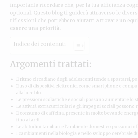
importante ricordare che, per la tua efficienza cogni
optional. Questo blog ti guiderà attraverso le dive
riflessioni che potrebbero aiutarti a trovare un equi
essere una priorità.
Indice dei contenuti
Argomenti trattati:
Il ritmo circadiano degli adolescenti tende a spostarsi, por
L’uso di dispositivi elettronici come smartphone e comput
alla luce blu.
Le pressioni scolastiche e sociali possono aumentare lo st
Le attività extracurriculari e gli impegni sociali possono 
Il consumo di caffeina, presente in molte bevande energet
fino a tardi.
Le abitudini familiari e l’ambiente domestico possono infl
I cambiamenti nella biologia e nello sviluppo cerebrale d