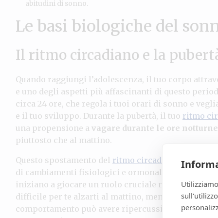
abitudini di sonno.
Le basi biologiche del son
Il ritmo circadiano e la pubert
Quando raggiungi l’adolescenza, il tuo corpo attrave
e uno degli aspetti più affascinanti di questo period
circa 24 ore, che regola i tuoi orari di sonno e veglia
e il tuo sviluppo. Durante la pubertà, il tuo
ritmo ci
una propensione a
vagare durante le ore notturne
piuttosto che al mattino.
Questo spostamento del
ritmo circadiano
, noto co
Informa
di cambiamenti fisiologici e ormonali. La tua
biolo
Utilizziamo
iniziano a giocare un ruolo cruciale nel determinare
sull'utiliz
difficile per te alzarti al mattino, mentre la notte 
personalizz
comportamento può avere ripercussioni negative sul