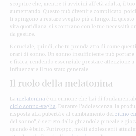
scoprire che, mentre ti avvicini all’età adulta, il 
aumentando. Questo può divenire complicato, poich
ti spingono a restare sveglio più a lungo. In questo
vita quotidiana, si scontrano con le tue necessità o
da gestire.
È cruciale, quindi, che tu prenda atto di come quest
orari di sonno. Un sonno insufficiente può portare 
e fisica, rendendo essenziale prestare attenzione a
influenzare il tuo stato generale.
Il ruolo della melatonina
La
melatonina
è un ormone che hai di fondamentale 
ciclo sonno-veglia
. Durante l’adolescenza, la prod
risposta alla pubertà e al cambiamento del
ritmo ci
del sonno”, è secreto dalla ghiandola pineale e gioc
quando è buio. Purtroppo, molti adolescenti attualm