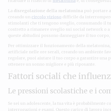
ritardare il rilascio di
melatonina
e, di conseguenza
La
disregolazione della melatonina
può portare a
creando un
circolo vizioso
difficile da interrompere
stimolanti che ti tengono sveglio, consumando il t
costretto a rimanere sveglio sui social network o a 
queste abitudini possono danneggiare il tuo corpo,
Per ottimizzare il funzionamento della melatonina, 
artificiale nelle ore serali, creando un ambiente 
regolare, puoi aiutare il tuo corpo a garantire una
ottenere un sonno migliore e più riposante.
Fattori sociali che influen
Le pressioni scolastiche e i co
Se sei un adolescente, la tua vita è probabilmente c
interrogazioni e esami. Questo carico di lavoro inc