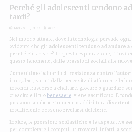
Perché gli adolescenti tendono a
tardi?
Marzo 11, 2025
admin
Nel mondo attuale, dove la tecnologia pervade ogni 
evidente che
gli adolescenti tendono ad andare a
perché ciò accade? In questa esplorazione, ti inviter
questo fenomeno, dalle pressioni sociali alle nuove 
Come ultimo baluardo di
resistenza contro l’autori
irregolari, spinti dalla necessità di affermare la lo
insonni trascorse a chattare, giocare o guardare se
crescita e il tuo
benessere
, viene sacrificato. È fo
possono sembrare innocue o addirittura
divertenti
insufficiente possono rivelarsi deleterie.
Inoltre, le
pressioni scolastiche
e le aspettative s
per completare i compiti. Ti troverai, infatti, a sceg