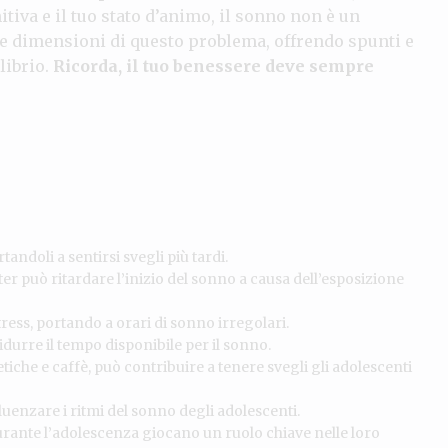
tiva e il tuo stato d’animo, il sonno non è un
rse dimensioni di questo problema, offrendo spunti e
librio.
Ricorda, il tuo benessere deve sempre
tandoli a sentirsi svegli più tardi.
er può ritardare l’inizio del sonno a causa dell’esposizione
ress, portando a orari di sonno irregolari.
ridurre il tempo disponibile per il sonno.
iche e caffè, può contribuire a tenere svegli gli adolescenti
uenzare i ritmi del sonno degli adolescenti.
urante l’adolescenza giocano un ruolo chiave nelle loro