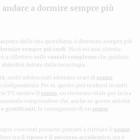
d andare a dormire sempre più
aspetto della vita quotidiana, è diventato sempre più
 dormire sempre più tardi
. Ma ti sei mai chiesto
ò a riflettere sulle
causali complesse
che guidano
abitudini dettate dalla tecnologia.
tà
, molti adolescenti adottano orari di
sonno
ro indipendenza. Per te, questo può tradursi in notti
rie TV, mentre il
sonno
, un elemento vitale per la tua
ndamentale comprendere che, anche se queste attività
 e gratificanti
, le conseguenze di un
sonno
empre crescenti possono portarti a rinviare il
sonno
liere tra
il riposo e il successo accademico
, ma è