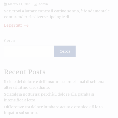
Marzo 11, 2025
admin
Se ti trovi a lottare contro il cattivo sonno, è fondamentale
comprendere le diverse tipologie di…
Leggi tutt
Cerca
Cerca
Recent Posts
Il ciclo del dolore e dell’insonnia: come il mal di schiena
altera il ritmo circadiano.
Sciatalgia notturna: perchè il dolore alla gamba si
intensifica a letto.
Differenze tra dolore lombare acuto e cronico e il loro
impatto sul sonno.