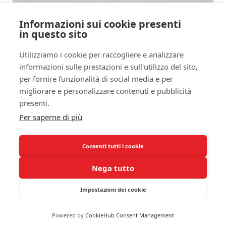
Informazioni sui cookie presenti
in questo sito
Utilizziamo i cookie per raccogliere e analizzare
informazioni sulle prestazioni e sull'utilizzo del sito,
per fornire funzionalità di social media e per
migliorare e personalizzare contenuti e pubblicità
presenti.
Per saperne di più
Il reflusso acido può causare insonnia? Analisi
del legame tra digestione e sonno
Marzo 11, 2025
Consenti tutti i cookie
Nega tutto
Impostazioni dei cookie
Copyright © 2026
Dormire Bene Web
Privacy Policy
DormireBeneWeb.it è un progetto Web Net 3.0 |
Cookie Policy
|
Contatti
- PI: IT13326330969
Powered by
CookieHub Consent Management