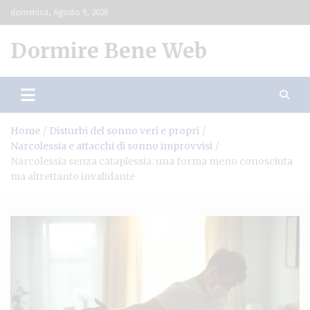
Skip
domenica, Agosto 9, 2026
to
content
Dormire Bene Web
Home
Disturbi del sonno veri e propri
Narcolessia e attacchi di sonno improvvisi
Narcolessia senza cataplessia: una forma meno conosciuta
ma altrettanto invalidante