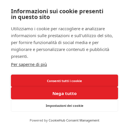
sovraccarichi il tuo corpo con troppi pisolini,
Informazioni sui cookie presenti
poiché questo potrebbe influire negativamente sul
in questo sito
sonno notturno
. Trovare il giusto equilibrio può
aiutarti a gestire meglio la tua condizione.
Utilizziamo i cookie per raccogliere e analizzare
informazioni sulle prestazioni e sull'utilizzo del sito,
Le strategie comportamentali richiedono impegno
per fornire funzionalità di social media e per
e disciplina, ma i risultati possono essere notevoli.
migliorare e personalizzare contenuti e pubblicità
Attraverso l’applicazione di tecniche di
gestione
presenti.
del sonno
e della
stress
, puoi migliorare la tua
Per saperne di più
qualità della vita e affrontare le sfide quotidiane
con maggiore facilità.
Consenti tutti i cookie
Terapie Alternative
Nega tutto
Le
terapie alternative
possono offrire approcci
unici per aiutarti a gestire la narcolessia senza
Impostazioni dei cookie
cataplessia. Tra queste,
l’agopuntura
è una pratica
tradizionale che può aiutarti a
migliorare il sonno
Powered by
CookieHub Consent Management
e a ridurre la
sonnolenza diurna
. Alcuni studi