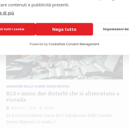
are contenuti e pubblicità presenti.
e di più
Nega tutto
i tutti i cookie
Impostazioni de
Powered by
CookieHub Consent Management
SINDROME DELLE GAMBE SENZA RIPOSO
RLS e ansia: due disturbi che si alimentano a
vicenda
Marzo 11, 2025
admin
Se ti trovi a lottare con la RLS (Sindrome delle Gambe
Senza Riposo) e l’ansia, è…