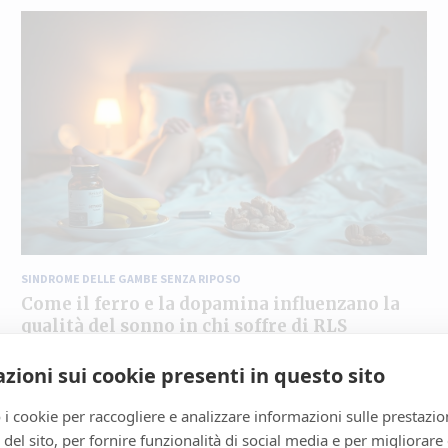
SINDROME DELLE GAMBE SENZA RIPOSO
Come il ferro e la dopamina influenzano la
qualità del sonno in chi soffre di RLS
Marzo 11, 2025
admin
zioni sui cookie presenti in questo sito
Se soffri di sindrome delle gambe senza riposo (RLS), ti
sarà ben chiaro quanto sia cruciale…
 i cookie per raccogliere e analizzare informazioni sulle prestazio
Leggi tutt
zo del sito, per fornire funzionalità di social media e per migliorare