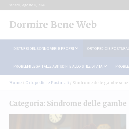
Skip
sabato, Agosto 8, 2026
to
content
Dormire Bene Web
DISTURBI DEL SONNO VERI E PROPRI
ORTOPEDICI E POSTURAL
PROBLEMI LEGATI ALLE ABITUDINI E ALLO STILE DI VITA
PROBLE
Home
Ortopedici e Posturali
Sindrome delle gambe senz
Categoria:
Sindrome delle gambe 