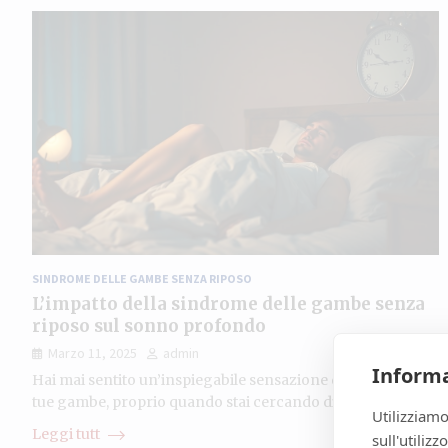
SINDROME DELLE GAMBE SENZA RIPOSO
L’impatto della sindrome delle gambe senza
riposo sul sonno profondo
Marzo 11, 2025
admin
Informa
Hai mai sentito un’inspiegabile sensazione di disagio nelle
tue gambe, proprio quando stai cercando di rilassarti…
Utilizziamo
Leggi tutt
sull'utiliz