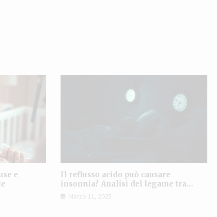
use e
Il reflusso acido può causare
le
insonnia? Analisi del legame tra
digestione e sonno
Marzo 11, 2025