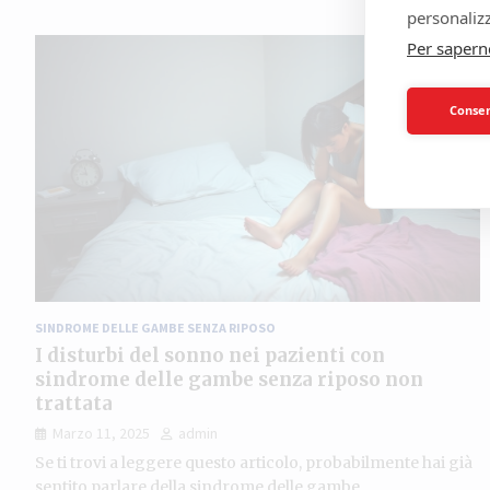
personalizz
Per sapern
Consent
SINDROME DELLE GAMBE SENZA RIPOSO
I disturbi del sonno nei pazienti con
sindrome delle gambe senza riposo non
trattata
Marzo 11, 2025
admin
Se ti trovi a leggere questo articolo, probabilmente hai già
sentito parlare della sindrome delle gambe…