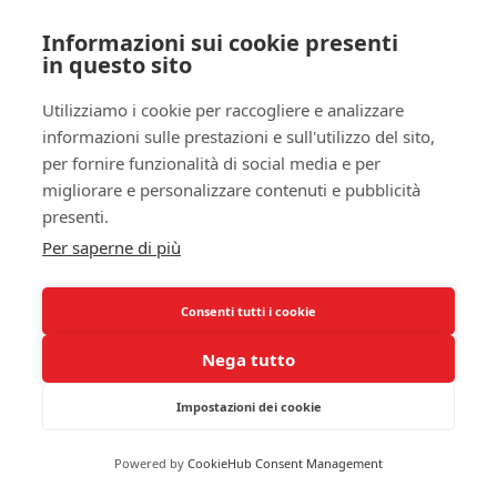
bronchiale
e le interruzioni del sonno. I
Informazioni sui cookie presenti
ricercatori hanno scoperto che i pazienti affetti da
in questo sito
condizioni respiratorie infiammatorie, come
l’asma e la bronchite cronica, riportano una
Utilizziamo i cookie per raccogliere e analizzare
significativa
riduzione della
qualità del sonno
.
informazioni sulle prestazioni e sull'utilizzo del sito,
Durante la notte, il
gonfiore delle vie aeree
può
per fornire funzionalità di social media e per
portare a stridore e difficoltà respiratorie,
migliorare e personalizzare contenuti e pubblicità
provocando un risveglio frequente e disturbato.
presenti.
Questo non solo influisce sul tuo benessere fisico,
Per saperne di più
ma ha anche ripercussioni notevoli sulla tua
salute
mentale
e sulla tua capacità di funzionare durante
Consenti tutti i cookie
il giorno.
Nega tutto
Una delle scoperte più sconvolgenti è che
l’infiammazione cronica
può alterare il tuo
ritmo
Impostazioni dei cookie
circadiano
, l’orologio interno che regola i cicli di
sonno e veglia. Se non riesci a mantenere un sonno
Powered by
CookieHub Consent Management
regolare, il tuo organismo può trovarsi in uno stato