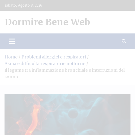
Skip
sabato, Agosto 8, 2026
to
content
Dormire Bene Web
Home
Problemi allergici e respiratori
Asma e difficoltà respiratorie notturne
Il legame tra infiammazione bronchiale e interruzioni del
sonno