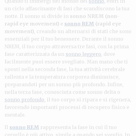
Quando ti immergi nel mondo del
sonno
, entri in
un ciclo affascinante di fasi che scandiscono la tua
notte. Il sonno si divide in
sonno NREM (non-
rapid eye movement)
e
sonno REM
(rapid eye
movement)
, creando un alternarsi di stati che sono
essenziali per il tuo benessere. Durante il sonno
NREM, il tuo corpo attraversa tre fasi, con la prima
fase caratterizzata da un
sonno leggero
, dove
facilmente puoi essere svegliato. Man mano che ti
sposti nella seconda fase, la tua attività cerebrale
rallenta e la temperatura corporea diminuisce,
preparandoti per un sonno più profondo. Infine,
nella terza fase, conosciuta come sonno delta o
sonno profondo
, il tuo corpo si ripara e si rigenera,
favorendo importanti processi di recupero fisico e
mentale.
Il
sonno REM
rappresenta la fase in cui il tuo
cervello è più attivo, simile a quando sei sveglio. In