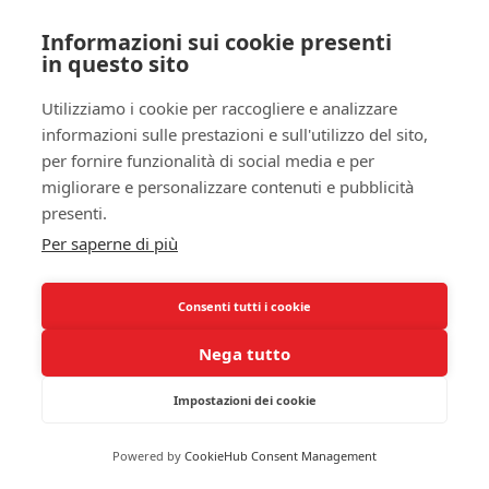
migliora la tua salute fisica, ma ha anche un
Informazioni sui cookie presenti
impatto positivo sulla tua
salute mentale
. Al
in questo sito
contrario, il sonno causato dall’alcol manca dei
necessari stadi di sonno REM, essenziali per il
Utilizziamo i cookie per raccogliere e analizzare
informazioni sulle prestazioni e sull'utilizzo del sito,
processamento delle emozioni e la consolidazione
per fornire funzionalità di social media e per
della memoria. Di conseguenza, potresti avvertire
migliorare e personalizzare contenuti e pubblicità
un aumento dell’ansia e una diminuzione della tua
presenti.
capacità decisionale nei giorni seguenti al
Per saperne di più
consumo di alcol.
Sonno ristoratore
favorisce recupero fisico e mentale
Consenti tutti i cookie
Sonno indotto dall’alcol
ostacola i processi di
riparazione
Nega tutto
Sonno profondo
essenziale per la salute mentale
Interferenze emotive
causate dalla mancanza di sonno
Impostazioni dei cookie
REM
Assume che tu stia cercando di migliorare la tua
Powered by
CookieHub Consent Management
qualità di vita; è essenziale prestare attenzione a