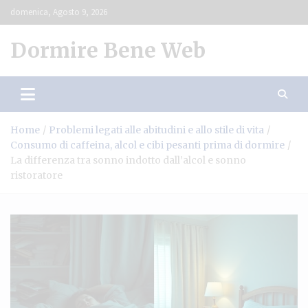
Skip
domenica, Agosto 9, 2026
to
content
Dormire Bene Web
Home
Problemi legati alle abitudini e allo stile di vita
Consumo di caffeina, alcol e cibi pesanti prima di dormire
La differenza tra sonno indotto dall’alcol e sonno
ristoratore