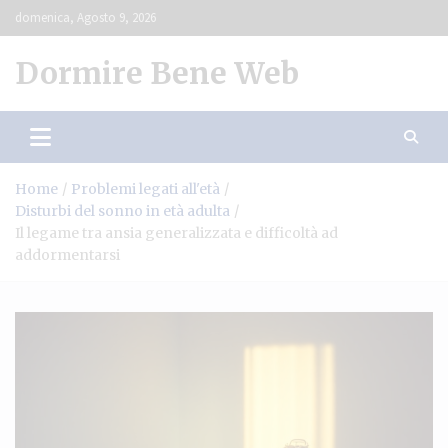
Skip
domenica, Agosto 9, 2026
to
content
Dormire Bene Web
Home
Problemi legati all'età
Disturbi del sonno in età adulta
Il legame tra ansia generalizzata e difficoltà ad
addormentarsi