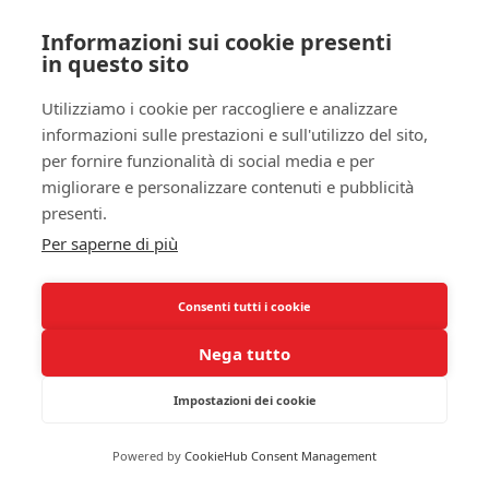
sonno, le
tecniche di rilassamento
possono
Informazioni sui cookie presenti
rivelarsi estremamente efficaci. Potresti iniziare
in questo sito
con esercizi di
respirazione profonda
, che non
solo calmano la mente, ma possono anche ridurre
Utilizziamo i cookie per raccogliere e analizzare
le tensioni fisiche nel tuo corpo. Prova a inspirare
informazioni sulle prestazioni e sull'utilizzo del sito,
profondamente per conto di quattro, trattenere il
per fornire funzionalità di social media e per
respiro per quattro secondi e poi espirare
migliorare e personalizzare contenuti e pubblicità
lentamente, contando fino a sei. Ripeti questo
presenti.
esercizio per alcuni minuti, e ti sentirai
Per saperne di più
gradualmente più sereno, creando un ambiente
favorevole per il sonno. Ricorda che il tuo corpo e
Consenti tutti i cookie
la tua mente meritano questa pausa.
Nega tutto
In aggiunta alla respirazione profonda, lo
stretching leggero
e le
tecniche di meditazione
Impostazioni dei cookie
possono fare una grande differenza. Dedica
qualche minuto a stirare i muscoli, magari
Powered by
CookieHub Consent Management
iniziando dalla testa per arrivare fino ai piedi.