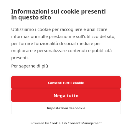
intraprendere un trattamento a base di melatonina.
Informazioni sui cookie presenti
Studi Clinici che Coinvolgono
in questo sito
Integratori di Melatonina
Utilizziamo i cookie per raccogliere e analizzare
Negli ultimi anni, sono stati condotti diversi
studi
informazioni sulle prestazioni e sull'utilizzo del sito,
per fornire funzionalità di social media e per
clinici
riguardo l’uso di integratori di melatonina
migliorare e personalizzare contenuti e pubblicità
per trattare l’insonnia. La maggior parte di questi
presenti.
studi ha mirato a valutare l’efficacia di questa
sostanza nel migliorare i parametri del sonno,
Per saperne di più
come la latenza dell’inizio del sonno e la durata
totale del sonno. In molti casi, i risultati sono stati
Consenti tutti i cookie
promettenti, evidenziando un miglioramento
significativo nel tempo necessario per
Nega tutto
addormentarsi e un aumento della
qualità del
Impostazioni dei cookie
sonno
tra i partecipanti.
Un esempio chiave è rappresentato da uno studio
Powered by
CookieHub Consent Management
in doppio cieco che ha valutato l’efficacia della