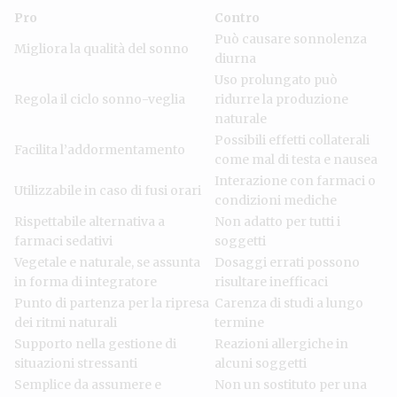
Pro
Contro
Può causare sonnolenza
Migliora la qualità del sonno
diurna
Uso prolungato può
Regola il ciclo sonno-veglia
ridurre la produzione
naturale
Possibili effetti collaterali
Facilita l’addormentamento
come mal di testa e nausea
Interazione con farmaci o
Utilizzabile in caso di fusi orari
condizioni mediche
Rispettabile alternativa a
Non adatto per tutti i
farmaci sedativi
soggetti
Vegetale e naturale, se assunta
Dosaggi errati possono
in forma di integratore
risultare inefficaci
Punto di partenza per la ripresa
Carenza di studi a lungo
dei ritmi naturali
termine
Supporto nella gestione di
Reazioni allergiche in
situazioni stressanti
alcuni soggetti
Semplice da assumere e
Non un sostituto per una