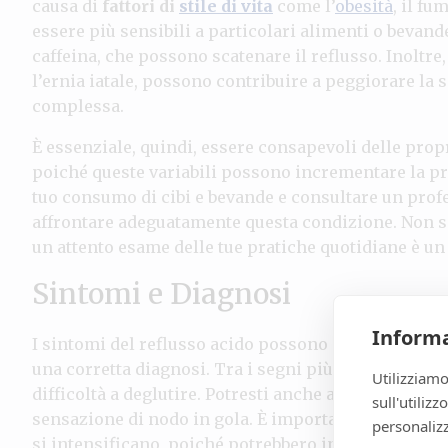
causa di
fattori di
stile di vita
come l’
obesità
, il fu
essere più sensibili a particolari alimenti o bevand
caffeina, che possono scatenare il reflusso. Inoltre,
l’ernia iatale, possono contribuire a peggiorare la
complessa.
È essenziale, quindi, essere consapevoli delle propr
poiché queste variabili possono incrementare la prob
tuo consumo di cibi e bevande e consultare un prof
affrontare adeguatamente questa condizione. Non sot
un attento esame delle tue pratiche quotidiane è un
Sintomi e Diagnosi
Informa
I sintomi del reflusso acido possono manifestarsi i
una corretta diagnosi. Tra i segni più comuni, si i
Utilizziamo
difficoltà a deglutire. Potresti anche avvertire sin
sull'utiliz
sensazione di nodo in gola. È importante che tu pre
personalizz
si intensificano, poiché potrebbero indicare che la s