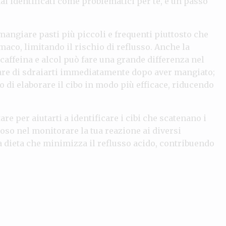
 hai identificati come problematici per te, è un passo
 mangiare pasti più piccoli e frequenti piuttosto che
aco, limitando il rischio di reflusso. Anche la
 caffeina e alcol può fare una grande differenza nel
vitare di sdraiarti immediatamente dopo aver mangiato;
 di elaborare il cibo in modo più efficace, riducendo
re per aiutarti a identificare i cibi che scatenano i
oso nel monitorare la tua reazione ai diversi
na dieta che minimizza il reflusso acido, contribuendo