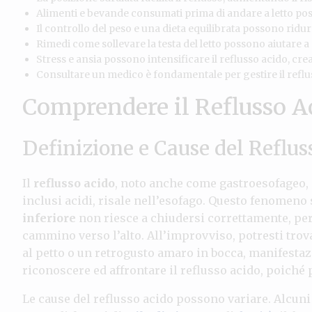
Alimenti e bevande consumati prima di andare a letto poss
Il controllo del peso e una dieta equilibrata possono ridur
Rimedi come sollevare la testa del letto possono aiutare a 
Stress e ansia possono intensificare il reflusso acido, cre
Consultare un medico è fondamentale per gestire il reflu
Comprendere il Reflusso A
Definizione e Cause del Reflus
Il
reflusso acido
, noto anche come gastroesofageo, 
inclusi acidi, risale nell’esofago. Questo fenomeno 
inferiore
non riesce a chiudersi correttamente, per
cammino verso l’alto. All’improvviso, potresti trov
al petto o un retrogusto amaro in bocca, manifestaz
riconoscere ed affrontare il reflusso acido, poiché p
Le cause del reflusso acido possono variare. Alcun