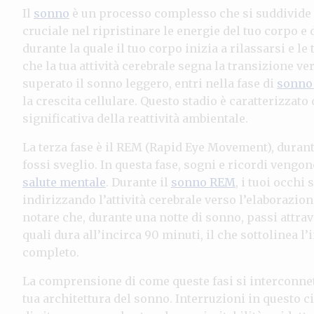
Il
sonno
è un processo complesso che si suddivide in
cruciale nel ripristinare le energie del tuo corpo e 
durante la quale il tuo corpo inizia a rilassarsi e le
che la tua attività cerebrale segna la transizione ve
superato il sonno leggero, entri nella fase di
sonno
la crescita cellulare. Questo stadio è caratterizzat
significativa della reattività ambientale.
La terza fase è il REM (Rapid Eye Movement), durante
fossi sveglio. In questa fase, sogni e ricordi vengono
salute mentale
. Durante il
sonno REM
, i tuoi occh
indirizzando l’attività cerebrale verso l’elaborazi
notare che, durante una notte di sonno, passi attrave
quali dura all’incirca 90 minuti, il che sottolinea 
completo.
La comprensione di come queste fasi si interconnet
tua architettura del sonno. Interruzioni in questo c