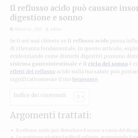
Il reflusso acido può causare inso
digestione e sonno
Marzo 11, 2025
admin
Se ti sei mai chiesto se
il reflusso acido
possa influ
di rilevanza fondamentale. In questo articolo, esp
evidenziando come disturbi digestivi possono distu
sistema gastrointestinale e il
ciclo del sonno
è c
effetti del reflusso
acido sulla tua salute può portar
significativamente il tuo
benessere
.
Indice dei contenuti
Argomenti trattati:
Il reflusso acido può disturbare il sonno a causa del disag
La posizione sdraiata facilita il reflusso, aumentando il ri