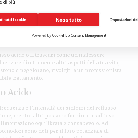
e di più
diante un esame clinico e, in alcuni casi, può
edico potrebbe suggerire una
endoscopia digestiva
Nega tutto
i tutti i cookie
Impostazioni de
toraggio del pH esofageo
per misurare la quantità
ossono sembrare invasive, ma sono fondamentali per
Powered by
CookieHub Consent Management
lire un piano di trattamento adeguato.
usso acido o li trascuri come un malessere
uenzare direttamente altri aspetti della tua vita,
istono o peggiorano, rivolgiti a un professionista
bile trattamento.
so Acido
frequenza e l’intensità dei sintomi del reflusso
zione, mentre altri possono fornire un sollievo
’alimentazione equilibrata e consapevole. Ad
 pomodori sono noti per il loro potenziale di