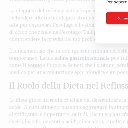
Per sapern
La diagnosi del reflusso acido è spesso compiuta me
richiedere ulteriori indagini strumentali. Il tuo m
Consent
alta
per osservare l’esofago e lo stomaco, o un
moni
di acido che risale nell’esofago. Tali procedure p
comprendere la gravità del tuo problema e per stabi
È fondamentale che tu non ignori i sintomi del refl
temporaneo. La tua
salute gastrointestinale
può infl
come il
sonno
e l’umore. Se noti che i sintomi pers
medico per una valutazione approfondita e un possi
Il Ruolo della Dieta nel Reflus
La
dieta
gioca un ruolo cruciale nel determinare la 
acido. Alcuni alimenti possono
aggravare
la situa
significante. È importante, quindi, che tu segua un
esempio, cibi piccanti o acidi, cioccolato, cipolle e