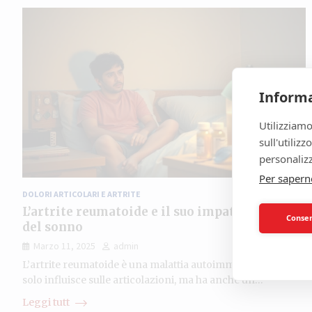
Informa
Utilizziamo
sull'utiliz
personalizz
Per sapern
DOLORI ARTICOLARI E ARTRITE
L’artrite reumatoide e il suo impatto sul ciclo
Consent
del sonno
Marzo 11, 2025
admin
L’artrite reumatoide è una malattia autoimmune che non
solo influisce sulle articolazioni, ma ha anche un…
Leggi tutt