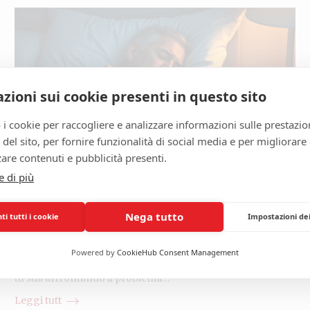
zioni sui cookie presenti in questo sito
 i cookie per raccogliere e analizzare informazioni sulle prestazio
zo del sito, per fornire funzionalità di social media e per migliorare
are contenuti e pubblicità presenti.
e di più
DOLORI ARTICOLARI E ARTRITE
Il sonno interrotto nei pazienti con artrite
Nega tutto
i tutti i cookie
Impostazioni de
della spalla
Marzo 11, 2025
admin
Powered by
CookieHub Consent Management
Se sei un paziente con artrite della spalla, è probabile che
tu stia affrontando il problema…
Leggi tutt