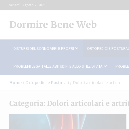
Skip
venerdì, Agosto 7, 2026
to
content
Dormire Bene Web
DISTURBI DEL SONNO VERI E PROPRI
ORTOPEDICI E POSTURAL
PROBLEMI LEGATI ALLE ABITUDINI E ALLO STILE DI VITA
PROBLE
Home
Ortopedici e Posturali
Dolori articolari e artrite
Categoria:
Dolori articolari e artri