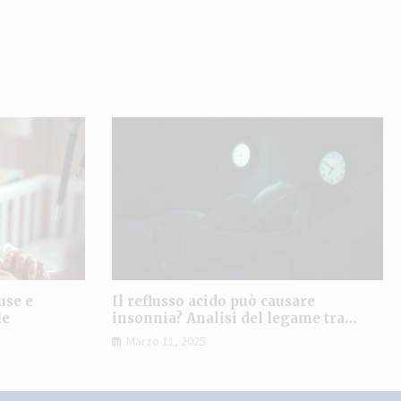
use e
Il reflusso acido può causare
le
insonnia? Analisi del legame tra
digestione e sonno
Marzo 11, 2025