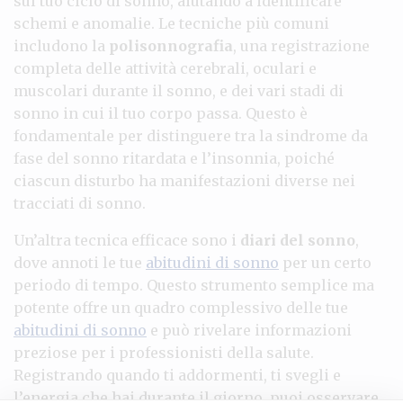
sul tuo ciclo di sonno, aiutando a identificare
schemi e anomalie. Le tecniche più comuni
includono la
polisonnografia
, una registrazione
completa delle attività cerebrali, oculari e
muscolari durante il sonno, e dei vari stadi di
sonno in cui il tuo corpo passa. Questo è
fondamentale per distinguere tra la sindrome da
fase del sonno ritardata e l’insonnia, poiché
ciascun disturbo ha manifestazioni diverse nei
tracciati di sonno.
Un’altra tecnica efficace sono i
diari del sonno
,
dove annoti le tue
abitudini di sonno
per un certo
periodo di tempo. Questo strumento semplice ma
potente offre un quadro complessivo delle tue
abitudini di sonno
e può rivelare informazioni
preziose per i professionisti della salute.
Registrando quando ti addormenti, ti svegli e
l’energia che hai durante il giorno, puoi osservare