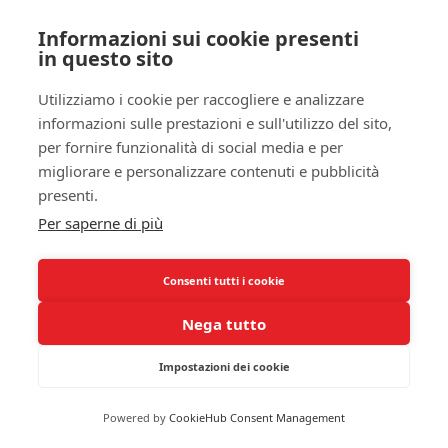
e descrivere le tue esperienze in modo più
Informazioni sui cookie presenti
dettagliato e informato.
in questo sito
Oggi, grazie alla tecnologia indossabile, puoi
Utilizziamo i cookie per raccogliere e analizzare
sfruttare dispositivi smart per il
monitoraggio del
informazioni sulle prestazioni e sull'utilizzo del sito,
sonno
. Questi dispositivi forniscono dati in tempo
per fornire funzionalità di social media e per
reale sulle tue
abitudini di sonno
, compresi i cicli
migliorare e personalizzare contenuti e pubblicità
di
sonno profondo
, leggero e REM. I dati raccolti da
presenti.
questi strumenti possono essere molto utili per la
Per saperne di più
valutazione clinica e ti danno un maggiore
controllo sulla tua
salute del sonno
, permettendoti
Consenti tutti i cookie
di fare cambiamenti informati.
Nega tutto
Strumenti diagnostici utilizzati da
professionisti
Impostazioni dei cookie
Quando decidi di consultare un professionista per
il tuo
disturbo del sonno
, ci sono diversi
strumenti
Powered by
CookieHub Consent Management
diagnostici
che possono essere utilizzati. Gli