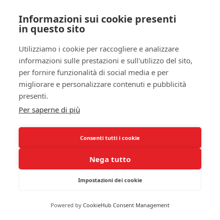
con gli impegni lavorativi, la produzione ormonale
subisce una modifica. La melatonina, il tuo
ormone
Informazioni sui cookie presenti
in questo sito
del sonno
, viene influenzata negativamente, con
potenziali ripercussioni sulla tua regolazione
Utilizziamo i cookie per raccogliere e analizzare
dell’insulina. Questo può tradursi in un aumento
informazioni sulle prestazioni e sull'utilizzo del sito,
del rischio di sviluppare il diabete di tipo 2. È
per fornire funzionalità di social media e per
fondamentale non sottovalutare l’impatto che la
migliorare e personalizzare contenuti e pubblicità
luce ha sulla tua salute a lungo termine e cercare
presenti.
soluzioni efficaci per ripristinare i tuoi ritmi
Per saperne di più
naturali.
Inoltre, la disregolazione circadiana è correlata a
Consenti tutti i cookie
patologie mentali come la
depressione
e l’ansia.
Nega tutto
Potresti sperimentare un deterioramento
dell’umore e una minore capacità di affrontare lo
Impostazioni dei cookie
stress quotidiano, influenzando la qualità della tua
vita. È cruciale riconoscere questi segnali e
Powered by
CookieHub Consent Management
intervenire tempestivamente, perché il legame tra