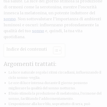
tua salute. La luce del giorno stimola la produzione
di ormoni come la serotonina, mentre l’oscurità
innesca la melatonina, un potente induttore del
sonno
. Non sottovalutare l’importanza di ambienti
luminosi e oscuri: influenzano profondamente la
qualità del tuo
sonno
e, quindi, la tua vita
quotidiana.
Indice dei contenuti
Argomenti trattati:
La luce naturale regola i ritmi circadiani, influenzando il
ciclo sonno-veglia.
Le ore di luce intensa durante il giorno possono
migliorare la qualità del sonno notturno.
Il buio stimola la produzione di melatonina, l’ormone del
sonno, facilitando l’addormentamento.
L’esposizione alla luce blu, soprattutto di sera, può