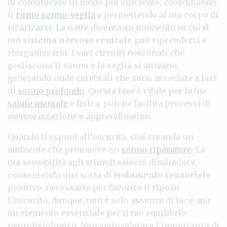
di comunicare in modo più efficiente, coordinando
il
ritmo sonno-veglia
e permettendo al tuo corpo di
ricaricarsi. La notte diventa un momento in cui il
tuo
sistema nervoso centrale
può riprendersi e
riorganizzarsi. I vari circuiti neuronali che
gestiscono il sonno e la veglia si attivano,
generando onde cerebrali che sono associate a fasi
di
sonno profondo
. Questa fase è vitale per la tua
salute mentale
e fisica, poiché facilita processi di
memorizzazione e apprendimento.
Quando ti esponi all’oscurità, stai creando un
ambiente che promuove un
sonno riparatore
. La
tua sensibilità agli stimoli esterni diminuisce,
consentendo una sorta di
isolamento sensoriale
positivo, necessario per favorire il riposo.
L’oscurità, dunque, non è solo assenza di luce, ma
un elemento essenziale per il tuo equilibrio
neurofisiologico. Non sottovalutare l’importanza di