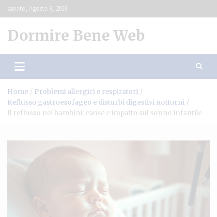
Skip
sabato, Agosto 8, 2026
to
content
Dormire Bene Web
Home
Problemi allergici e respiratori
Reflusso gastroesofageo e disturbi digestivi notturni
Il reflusso nei bambini: cause e impatto sul sonno infantile