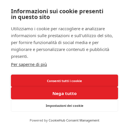
In sintesi, è importante essere vigili rispetto ai
Informazioni sui cookie presenti
segnali che il tuo bambino potrebbe lanciare.
in questo sito
Riconoscere i segni di reflusso
e capirne l’
impatto
Utilizziamo i cookie per raccogliere e analizzare
sul sonno
non solo aiuta a migliorare la qualità
informazioni sulle prestazioni e sull'utilizzo del sito,
della vita notturna, ma contribuisce anche a
per fornire funzionalità di social media e per
garantire un benessere complessivo a lungo
migliorare e personalizzare contenuti e pubblicità
termine per il tuo piccolo. Non dimenticare che
presenti.
una consultazione con un pediatra può fornire
Per saperne di più
indicazioni utili per affrontare queste difficoltà.
Management e Opzioni di
Consenti tutti i cookie
Trattamento
Nega tutto
Modifiche nello Stile di Vita
Impostazioni dei cookie
Per affrontare il
reflusso gastroesofageo
nei
bambini, è fondamentale considerare alcune
Powered by
CookieHub Consent Management
modifiche nello
stile di vita
che possono