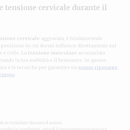
e tensione cervicale durante il
nsione cervicale
aggravata, è fondamentale
posizione in cui dormi influisce direttamente sul
e e collo. La
tensione muscolare
accumulata
ando la tua mobilità e il benessere. In questo
ra e le tecniche per garantire un
sonno riposante
,
riposo
.
ali accumulate durante il sonno.
rambe le condizioni, quindi è importante trovare una