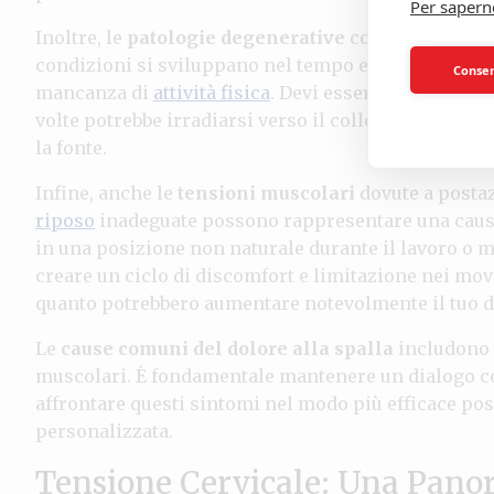
Per sapern
Inoltre, le
patologie degenerative
come l’artrosi p
condizioni si sviluppano nel tempo e possono essere 
Consent
mancanza di
attività fisica
. Devi essere consapevole
volte potrebbe irradiarsi verso il collo e la parte s
la fonte.
Infine, anche le
tensioni muscolari
dovute a postaz
riposo
inadeguate possono rappresentare una causa s
in una posizione non naturale durante il lavoro o 
creare un ciclo di discomfort e limitazione nei mo
quanto potrebbero aumentare notevolmente il tuo d
Le
cause comuni del dolore alla spalla
includono l
muscolari. È fondamentale mantenere un dialogo cos
affrontare questi sintomi nel modo più efficace pos
personalizzata.
Tensione Cervicale: Una Pano