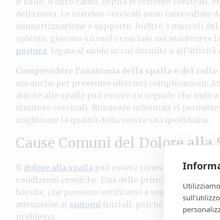
Il collo, d’altro canto, ospita le vertebre cervical
della testa. Le vertebre cervicali sono intervallate 
ammortizzazione e supporto. Inoltre, i muscoli del 
splenio, giocano un ruolo cruciale nel mantenere l
postura
, legata al modo in cui dormite o all’attività
Comprendere l’anatomia della spalla e del collo
ma anche per prevenire ulteriori complicazioni. Ass
dolore alle spalle può essere un segnale che indic
strutture cervicali. Rimanere informati vi permette
migliorare la qualità della vostra vita quotidiana.
Cause Comuni del Dolore alla 
Informa
Il
dolore alla spalla
può essere innescato da una se
condizioni croniche. Una delle principali cause è que
Utilizziamo
borsite, che possono verificarsi a seguito di movim
sull'utiliz
attenzione ai
sintomi
iniziali, poiché un trattamen
personalizz
problema.