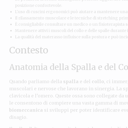
posizione confortevole.
L’uso di cuscini ergonomici può aiutare a mantenere una p
Il rilassamento muscolare e le tecniche di stretching prim
È consigliabile consultare un medico o un fisioterapista se
Mantenere attivi i muscoli del collo e delle spalle durante
La qualità del materasso influisce sulla postura e può incide
Contesto
Anatomia della Spalla e del Co
Quando parliamo della
spalla
e del
collo
, ci immer
muscolari e nervose che lavorano in sinergia. La spa
clavicola e l’omero. Queste ossa sono collegate da 
le consentono di compiere una vasta gamma di mov
biomeccanica
si sviluppi per poter identificare e
disagio.