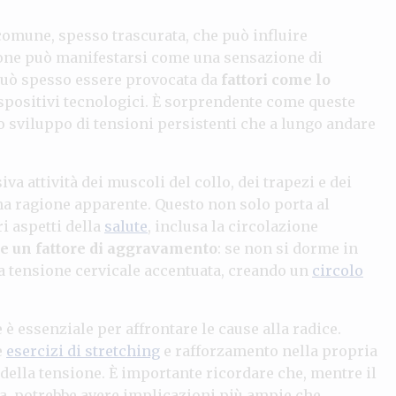
omune, spesso trascurata, che può influire
sione può manifestarsi come una sensazione di
e può spesso essere provocata da
fattori come lo
dispositivi tecnologici. È sorprendente come queste
o sviluppo di tensioni persistenti che a lungo andare
va attività dei muscoli del collo, dei trapezi e dei
a ragione apparente. Questo non solo porta al
i aspetti della
salute
, inclusa la circolazione
e un fattore di aggravamento
: se non si dorme in
na tensione cervicale accentuata, creando un
circolo
 essenziale per affrontare le cause alla radice.
e
esercizi di stretching
e rafforzamento nella propria
i della tensione. È importante ricordare che, mentre il
a, potrebbe avere implicazioni più ampie che