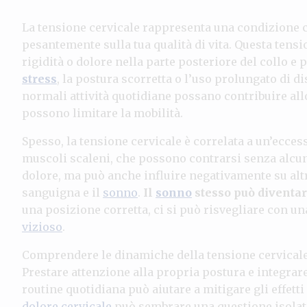
La tensione cervicale rappresenta una condizione c
pesantemente sulla tua qualità di vita. Questa ten
rigidità o dolore nella parte posteriore del collo 
stress
, la postura scorretta o l’uso prolungato di 
normali attività quotidiane possano contribuire all
possono limitare la mobilità.
Spesso, la tensione cervicale è correlata a un’eccessi
muscoli scaleni, che possono contrarsi senza alcun
dolore, ma può anche influire negativamente su altr
sanguigna e il
sonno
.
Il
sonno
stesso può diventar
una posizione corretta, ci si può risvegliare con u
vizioso
.
Comprendere le dinamiche della tensione cervicale è
Prestare attenzione alla propria postura e integrar
routine quotidiana può aiutare a mitigare gli effett
dolore cervicale
può sembrare una questione isolat