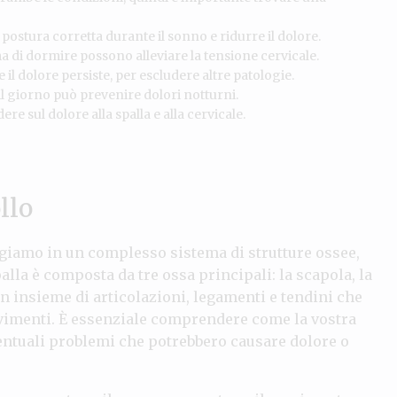
ostura corretta durante il sonno e ridurre il dolore.
a di dormire possono alleviare la tensione cervicale.
 il dolore persiste, per escludere altre patologie.
 il giorno può prevenire dolori notturni.
re sul dolore alla spalla e alla cervicale.
llo
giamo in un complesso sistema di strutture ossee,
lla è composta da tre ossa principali: la scapola, la
un insieme di articolazioni, legamenti e tendini che
imenti. È essenziale comprendere come la vostra
ventuali problemi che potrebbero causare dolore o