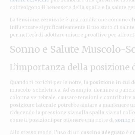
coinvolgono il benessere della spalla e la salute ge
La
tensione cervicale
è una condizione comune che
influenzare significativamente il tuo stato di salute
permetterà di adottare misure proattive per affronta
Sonno e Salute Muscolo-Sc
L’importanza della posizione 
Quando ti corichi per la notte, la
posizione in cui 
muscolo-scheletrica. Ad esempio, dormire a pancia 
colonna vertebrale, causare tensioni e contribuire a
posizione laterale
potrebbe aiutare a mantenere un
riducendo la pressione sia sulla spalla sia sul coll
come ti posizioni per ottenere una notte di
sonno
r
Allo stesso modo, l’uso di un
cuscino adeguato
è c