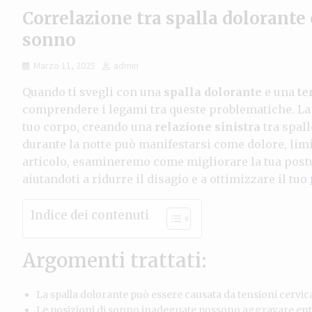
Correlazione tra spalla dolorante 
sonno
Marzo 11, 2025
admin
Quando ti svegli con una
spalla dolorante
e una
te
comprendere i legami tra queste problematiche. La 
tuo corpo, creando una
relazione sinistra
tra spall
durante la notte può manifestarsi come dolore, limit
articolo, esamineremo come migliorare la tua postu
aiutandoti a ridurre il disagio e a ottimizzare il tuo
Indice dei contenuti
Argomenti trattati:
La spalla dolorante può essere causata da tensioni cervic
Le posizioni di sonno inadeguate possono aggravare ent