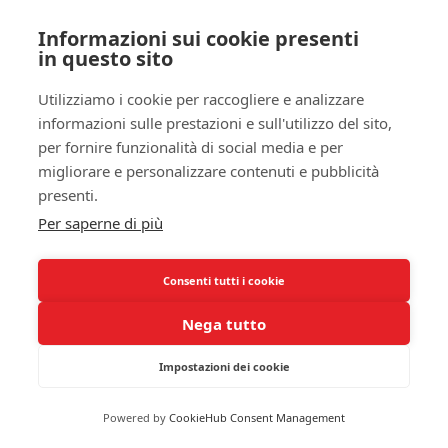
muoverti e osserva come il tuo stato d’animo e la
tua capacità di affrontare situazioni stressanti
Informazioni sui cookie presenti
migliorano notevolmente.
in questo sito
Infine, ricorda che l’attività fisica non è solo un
Utilizziamo i cookie per raccogliere e analizzare
modo per alleviare lo stress; aiuta anche a
informazioni sulle prestazioni e sull'utilizzo del sito,
mantenere il tuo corpo sano e a migliorare la
per fornire funzionalità di social media e per
qualità del sonno
. Un corpo in movimento è un
migliorare e personalizzare contenuti e pubblicità
corpo che può combattere meglio le avversità
presenti.
emozionali. Prova a stabilire una routine che
Per saperne di più
integri attività fisica e assicurati di ascoltare il tuo
corpo: si tratta di trovare un equilibrio che funzioni
Consenti tutti i cookie
per te e che ti aiuti a ottenere risultati duraturi.
Nega tutto
Approcci Cognitivo-
Comportamentali
Impostazioni dei cookie
Un altro metodo comprovato per gestire lo stress è
Powered by
CookieHub Consent Management
attraverso gli
approcci cognitivo-