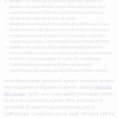
Studio 1
: Un uomo di 35 anni ha riportato episodi di
panico notturno dovuti a stress lavorativo. Dopo aver
implementato tecniche di respirazione profonda, ha
ridotto i suoi episodi da 5 a 2 al mese.
Studio 2
: Una donna di 28 anni ha descritto come la sua
ansia, causata dalla preparazione di esami, la portasse a
svegliarsi in preda al panico. Con la terapia cognitivo-
comportamentale, i suoi risvegli si sono ridotti del 70%.
Studio 3
: Un ragazzo di 22 anni ha identificato il suo
stress sociale come la causa principale dei suoi problemi
notturni, con un massimo di 3 attacchi a settimana.
Cambiando la sua routine di vita e praticando
mindfulness, ha notato una significativa diminuzione.
Le testimonianze personali spesso rivelano quanto
sia complesso il legame tra stress, ansia e
disturbi
del sonno
. Ogni caso, come quelli presentati, mette
in luce le esperienze uniche delle persone e la
necessità di approcci personalizzati per il
trattamento. Conoscere storie dagli altri può offrire