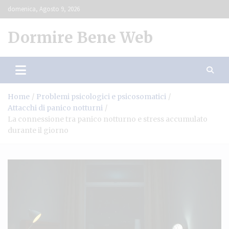
Skip
domenica, Agosto 9, 2026
to
content
Dormire Bene Web
Home
Problemi psicologici e psicosomatici
Attacchi di panico notturni
La connessione tra panico notturno e stress accumulato
durante il giorno