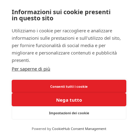
prima di coricarti può risultare devastante per la
tua digestione e, di conseguenza, per il tuo sonno. I
Informazioni sui cookie presenti
piatti sostanziosi, soprattutto se ricchi di spezie o
in questo sito
acidi, possono portare a difficoltà significative
Utilizziamo i cookie per raccogliere e analizzare
durante la notte, poiché il tuo corpo lavora
informazioni sulle prestazioni e sull'utilizzo del sito,
duramente per elaborare ciò che hai mangiato,
per fornire funzionalità di social media e per
invece di concederti il riposo che meriti.
migliorare e personalizzare contenuti e pubblicità
Pratiche Alimentari Consigliate
presenti.
Per saperne di più
Adottare pratiche alimentari sane è essenziale per
migliorare sia la
qualità del sonno
sia per gestire il
reflusso gastrico. Punto cruciale è impegnarsi a
Consenti tutti i cookie
pianificare i pasti. Assicurarti di avere sempre un
Nega tutto
pasto equilibrato che includa
carboidrati
complessi, proteine magre e abbondanza di
Impostazioni dei cookie
frutta e verdura
. Questi alimenti non solo
supportano il tuo benessere generale ma possono
Powered by
CookieHub Consent Management
anche aiutarti a evitare il fenomeno dell’appetito