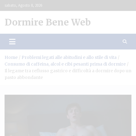
Skip
sabato, Agosto 8, 2026
to
content
Dormire Bene Web
Home
Problemi legati alle abitudini e allo stile di vita
Consumo di caffeina, alcol e cibi pesanti prima di dormire
Il legame tra reflusso gastrico e difficoltà a dormire dopo un
pasto abbondante