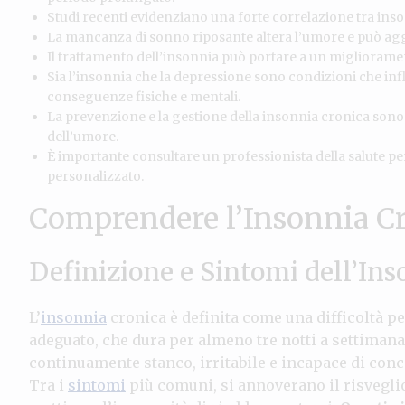
Studi recenti evidenziano una forte correlazione tra ins
La mancanza di sonno riposante altera l’umore e può aggr
Il trattamento dell’insonnia può portare a un miglioramen
Sia l’insonnia che la depressione sono condizioni che infl
conseguenze fisiche e mentali.
La prevenzione e la gestione della insonnia cronica sono es
dell’umore.
È importante consultare un professionista della salute pe
personalizzato.
Comprendere l’Insonnia C
Definizione e Sintomi dell’In
L’
insonnia
cronica è definita come una difficoltà p
adeguato, che dura per almeno tre notti a settimana 
continuamente stanco, irritabile e incapace di conce
Tra i
sintomi
più comuni, si annoverano il risveglio