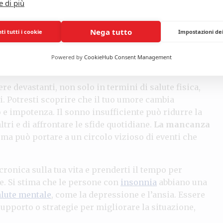
e di più
isce un numero considerevole di persone nel mondo.
 ne soffra
. Questo dato è destinato a crescere a causa
a una vita frenetica e stressante. Se sei uno di
Nega tutto
i tutti i cookie
Impostazioni de
ei solo. La
consapevolezza
della vostra condizione
fetti collaterali si manifestano in molte forme e
Powered by
CookieHub Consent Management
quotidiana.
e devastanti, non solo in termini di salute fisica,
i. Potresti scoprire che il tuo umore cambia
e impotenza. Il sonno insufficiente può ridurre la
ltri e di affrontare le sfide quotidiane.
La mancanza
, ma può portare a un circolo vizioso di eventi che
cronica sulla tua vita e prenderti il tempo per
e. Si stima che le persone con
insonnia
abbiano una
alute mentale
, come la depressione e l’ansia. Essere
 supporto o strategie per migliorare la situazione,