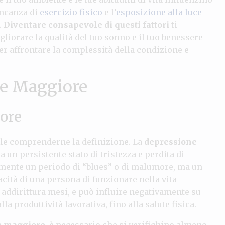
ancanza di
esercizio fisico
e l’
esposizione alla luce
.
Diventare consapevole di questi fattori
ti
iorare la qualità del tuo sonno e il tuo benessere
er affrontare la complessità della condizione e
ne Maggiore
ore
iale comprenderne la definizione. La
depressione
 un persistente stato di tristezza e perdita di
cemente un periodo di “blues” o di malumore, ma un
ità di una persona di funzionare nella vita
 addirittura mesi, e può influire negativamente su
lla produttività lavorativa, fino alla salute fisica.
e maggiore
, è necessario che si verifichino almeno