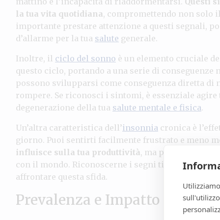
mattino e l’incapacità di riaddormentarsi.
Questi s
la tua vita quotidiana
, compromettendo non solo i
importante prestare attenzione a questi segnali, 
d’allarme per la tua
salute
generale.
Inoltre, il
ciclo del sonno
è un elemento cruciale del
questo ciclo, portando a una serie di conseguenze 
possono svilupparsi come conseguenza diretta di n
rompere. Se riconosci i sintomi, è essenziale agi
degenerazione della tua
salute mentale e fisica
.
Un’altra caratteristica dell’
insonnia
cronica è l’effe
giorno. Puoi sentirti facilmente frustrato e meno m
influisce sulla tua produttività
, ma può anche danne
Informa
con il mondo. Riconoscerne i segni ti permette di ce
affrontare questa sfida.
Utilizziamo
Prevalenza e Impatto sulla Vi
sull'utiliz
personalizz