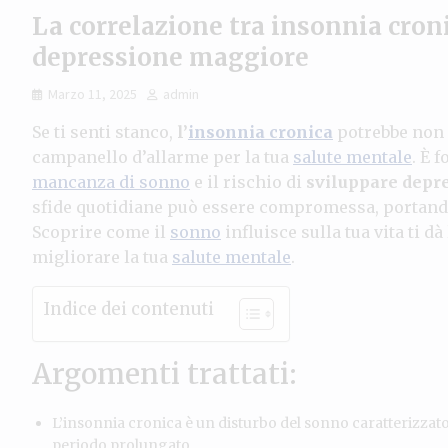
La correlazione tra insonnia croni
depressione maggiore
Marzo 11, 2025
admin
Se ti senti stanco,
l’
insonnia cronica
potrebbe non 
campanello d’allarme per la tua
salute mentale
. È 
mancanza di sonno
e il rischio di
sviluppare depr
sfide quotidiane può essere compromessa, portando
Scoprire come il
sonno
influisce sulla tua vita ti d
migliorare la tua
salute mentale
.
Indice dei contenuti
Argomenti trattati:
L’insonnia cronica è un disturbo del sonno caratterizzat
periodo prolungato.