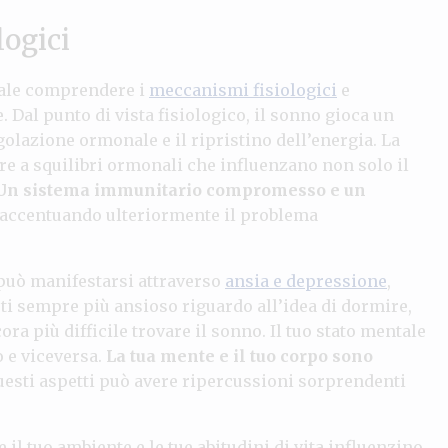
logici
ale comprendere i
meccanismi fisiologici
e
. Dal punto di vista fisiologico, il sonno gioca un
olazione ormonale e il ripristino dell’energia. La
e a squilibri ormonali che influenzano non solo il
Un sistema immunitario compromesso e un
accentuando ulteriormente il problema
uò manifestarsi attraverso
ansia e depressione
,
ti sempre più ansioso riguardo all’idea di dormire,
a più difficile trovare il sonno. Il tuo stato mentale
 e viceversa.
La tua mente e il tuo corpo sono
questi aspetti può avere ripercussioni sorprendenti
il tuo ambiente e le tue abitudini di vita influenzino