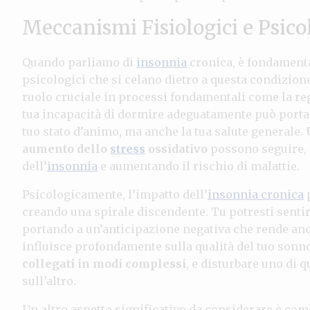
Meccanismi Fisiologici e Psico
Quando parliamo di
insonnia
cronica, è fondament
psicologici che si celano dietro a questa condizione
ruolo cruciale in processi fondamentali come la reg
tua incapacità di dormire adeguatamente può portar
tuo stato d’animo, ma anche la tua salute generale.
aumento dello
stress
ossidativo
possono seguire, 
dell’
insonnia
e aumentando il rischio di malattie.
Psicologicamente, l’impatto dell’
insonnia cronica
p
creando una spirale discendente. Tu potresti sentir
portando a un’anticipazione negativa che rende ancor
influisce profondamente sulla qualità del tuo sonno
collegati in modi complessi
, e disturbare uno di 
sull’altro.
Un altro aspetto significativo da considerare è come 