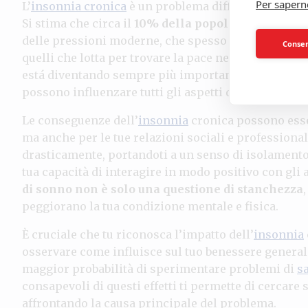
Per sapern
L’
insonnia cronica
è un problema diffuso che colp
Si stima che circa il
10% della popolazione adulta
delle pressioni moderne, che spesso contribuiscono 
Consent
quelli che lotta per trovare la pace nel
sonno
, non s
está diventando sempre più importante poiché gli ef
possono influenzare tutti gli aspetti della tua vita 
Le conseguenze dell’
insonnia
cronica possono esser
ma anche per le tue relazioni sociali e professional
drasticamente, portandoti a un senso di isolamento 
tua capacità di interagire in modo positivo con gli a
di sonno non è solo una questione di stanchezza
peggiorano la tua condizione mentale e fisica.
È cruciale che tu riconosca l’impatto dell’
insonnia
osservare come influisce sul tuo benessere general
maggior probabilità di sperimentare problemi di
s
consapevoli di questi effetti ti permette di cercare
affrontando la causa principale del problema.