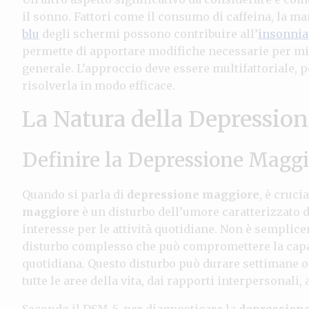
il sonno. Fattori come il consumo di caffeina, la m
blu
degli schermi possono contribuire all’
insonnia
permette di apportare modifiche necessarie per migl
generale. L’approccio deve essere multifattoriale, p
risolverla in modo efficace.
La Natura della Depressio
Definire la Depressione Maggi
Quando si parla di
depressione maggiore
, è cruc
maggiore
è un disturbo dell’umore caratterizzato da
interesse per le attività quotidiane. Non è sempli
disturbo complesso che può compromettere la capac
quotidiana. Questo disturbo può durare settimane o
tutte le aree della vita, dai rapporti interpersonali, a
Secondo il DSM-5, per diagnosticare la
depression