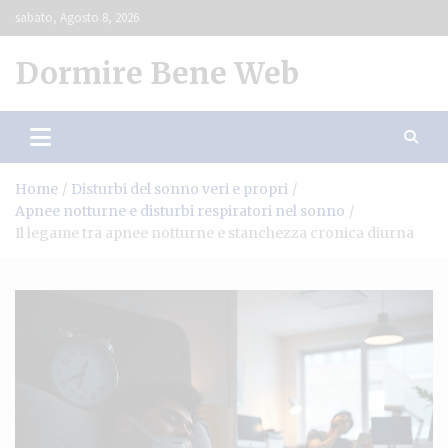
Skip
sabato, Agosto 8, 2026
to
content
Dormire Bene Web
Home
Disturbi del sonno veri e propri
Apnee notturne e disturbi respiratori nel sonno
Il legame tra apnee notturne e stanchezza cronica diurna