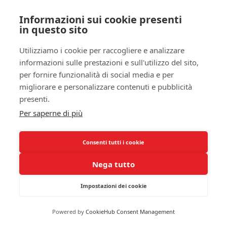
anche esaminando l’impatto di fattori psicologici
nel trattamento delle apnee notturne e della
Informazioni sui cookie presenti
stanchezza diurna. L’
approccio olistico
, che
in questo sito
comprende strategie per il miglioramento del
Utilizziamo i cookie per raccogliere e analizzare
sonno, esercizi di rilassamento e
cambiamenti
informazioni sulle prestazioni e sull'utilizzo del sito,
nello stile di vita
, si sta rivelando promettente per
per fornire funzionalità di social media e per
il benessere generale del paziente. Questi studi
migliorare e personalizzare contenuti e pubblicità
sono fondamentali per sviluppare una
presenti.
comprensione più approfondita non solo delle
Per saperne di più
apnee notturne, ma anche della loro vera influenza
sulla vita quotidiana di chi ne soffre.
Consenti tutti i cookie
È essenziale rimanere aggiornati sulle
ricerche e
gli studi attuali
riguardanti le apnee notturne e la
Nega tutto
stanchezza cronica. Ciò ti permetterà di adottare
misure più informate e proattive per gestire la tua
Impostazioni dei cookie
condizione, trasformando progressivamente il tuo
sonno e, di riflesso, la tua vita.
Powered by
CookieHub Consent Management