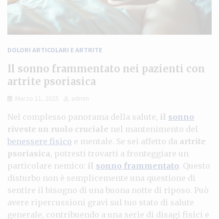
DOLORI ARTICOLARI E ARTRITE
Il sonno frammentato nei pazienti con
artrite psoriasica
Marzo 11, 2025
admin
Nel complesso panorama della salute,
il
sonno
riveste un ruolo cruciale
nel mantenimento del
benessere fisico
e mentale. Se sei affetto da
artrite
psoriasica
, potresti trovarti a fronteggiare un
particolare nemico:
il
sonno frammentato
. Questo
disturbo non è semplicemente una questione di
sentire il bisogno di una buona notte di riposo. Può
avere ripercussioni gravi sul tuo stato di salute
generale, contribuendo a una serie di disagi fisici e