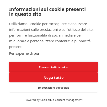
trattamento efficiente dell’artrite psoriasica.
Identificare e monitorare tali marcatori potrebbe
Informazioni sui cookie presenti
in questo sito
essere un passo fondamentale nel determinare
strategie personalizzate per migliorare il tuo
Utilizziamo i cookie per raccogliere e analizzare
sonno e, di conseguenza, la tua qualità di vita.
informazioni sulle prestazioni e sull'utilizzo del sito,
Sperimentare con queste interconnessioni può
per fornire funzionalità di social media e per
rivelarsi vantaggioso per il tuo benessere generale
migliorare e personalizzare contenuti e pubblicità
e la gestione della malattia.
presenti.
Per saperne di più
Strategie per migliorare il sonno
Approcci farmacologici
Consenti tutti i cookie
Se ti trovi a lottare con il sonno frammentato a
Nega tutto
causa della
artrite psoriasica
, i
farmaci
possono
rappresentare una soluzione efficace per
Impostazioni dei cookie
migliorare la qualità del tuo riposo. Innanzitutto, è
importante consultare il tuo medico per valutare
Powered by
CookieHub Consent Management
quali siano i farmaci più adatti al tuo caso