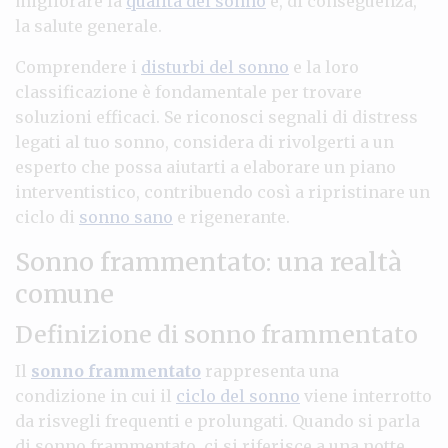
migliorare la
qualità del sonno
e, di conseguenza,
la salute generale.
Comprendere i
disturbi del sonno
e la loro
classificazione è fondamentale per trovare
soluzioni efficaci. Se riconosci segnali di distress
legati al tuo sonno, considera di rivolgerti a un
esperto che possa aiutarti a elaborare un piano
interventistico, contribuendo così a ripristinare un
ciclo di
sonno sano
e rigenerante.
Sonno frammentato: una realtà
comune
Definizione di sonno frammentato
Il
sonno frammentato
rappresenta una
condizione in cui il
ciclo del sonno
viene interrotto
da risvegli frequenti e prolungati. Quando si parla
di sonno frammentato, ci si riferisce a una notte