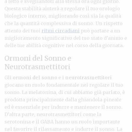
a letto e svegliandoti alla stessa ora ogni giorno.
Questa stabilità aiuterà a regolare il tuo orologio
biologico interno, migliorando così sia la qualità
che la quantità complessiva di sonno. Un rispetto
attento dei tuoi
ritmi circadiani
può portare a un
miglioramento significativo del tuo stato d’animo e
delle tue abilità cognitive nel corso della giornata.
Ormoni del Sonno e
Neurotrasmettitori
Gli
ormoni del sonno
e i
neurotrasmettitori
giocano un ruolo fondamentale nel regolare il tuo
sonno. La melatonina, di cui abbiamo già parlato, è
prodotta principalmente dalla ghiandola pineale
ed è essenziale per indurre e mantenere il sonno.
D’altra parte, neurotrasmettitori come la
serotonina e il GABA hanno un ruolo importante
nel favorire il rilassamento e indurre il sonno. La