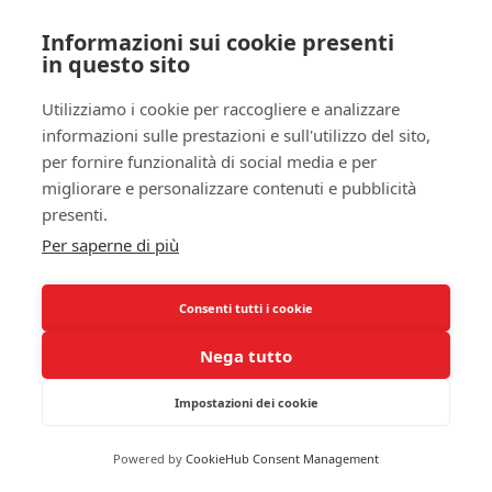
capacità.
Informazioni sui cookie presenti
Variabilità Individuale nei Requisiti
in questo sito
di Sonno
Utilizziamo i cookie per raccogliere e analizzare
Ogni persona è unica e le necessità di sonno
informazioni sulle prestazioni e sull'utilizzo del sito,
variano notevolmente da individuo a individuo.
per fornire funzionalità di social media e per
Fattori genetici, ormonali e ambientali
migliorare e personalizzare contenuti e pubblicità
influenzano la quantità di sonno di cui hai bisogno.
presenti.
Alcuni individui sono noti per essere “soggetti a
Per saperne di più
sonno breve” e possono sentirsi riposati dopo
meno di sei ore di sonno. Altri, invece, potrebbero
Consenti tutti i cookie
necessitare di dieci ore o più per sentirsi al meglio.
Riconoscere questa variabilità è cruciale per
Nega tutto
comprendere e rispettare le tue esigenze
personali.
Impostazioni dei cookie
Inoltre, gli
orari di lavoro
, le responsabilità
Powered by
CookieHub Consent Management
familiari e le abitudini di vita influenzano la tua