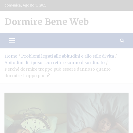
Skip
domenica, Agosto 9, 2026
to
content
Dormire Bene Web
Home
Problemi legati alle abitudini e allo stile di vita
Abitudini di riposo scorrette e sonno disordinato
Perché dormire troppo può essere dannoso quanto
dormire troppo poco?