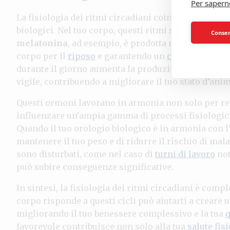
Per sapern
La fisiologia dei ritmi circadiani coinvolge cronobio
biologici. Nel tuo corpo, questi ritmi sono associati
Consent
melatonina
, ad esempio, è prodotta nella ghiandol
corpo per il
riposo
e garantendo un
ciclo sonno-ve
durante il giorno aumenta la produzione di
seroto
vigile, contribuendo a migliorare il tuo stato d’anim
Questi ormoni lavorano in armonia non solo per reg
influenzare un’ampia gamma di processi fisiologici
Quando il tuo orologio biologico è in armonia con l
mantenere il tuo peso e di ridurre il rischio di malat
sono disturbati, come nel caso di
turni di lavoro
not
può subire conseguenze significative.
In sintesi, la fisiologia dei ritmi circadiani è co
corpo risponde a questi cicli può aiutarti a creare u
migliorando il tuo benessere complessivo e la tua
q
favorevole contribuisce non solo alla tua
salute fisi