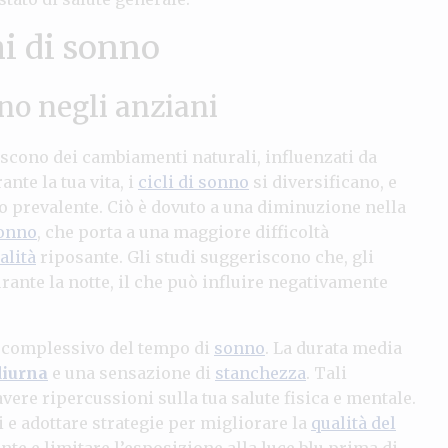
mi di sonno
no negli anziani
scono dei cambiamenti naturali, influenzati da
nte la tua vita, i
cicli di sonno
si diversificano, e
 prevalente. Ciò è dovuto a una diminuzione nella
onno
, che porta a una maggiore difficoltà
alità
riposante. Gli studi suggeriscono che, gli
ante la notte, il che può influire negativamente
o complessivo del tempo di
sonno
. La durata media
diurna
e una sensazione di
stanchezza
. Tali
e ripercussioni sulla tua salute fisica e mentale.
 e adottare strategie per migliorare la
qualità del
te e limitare l’esposizione alla luce blu prima di