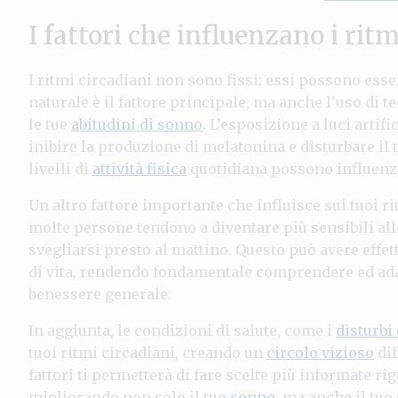
I fattori che influenzano i ritm
I ritmi circadiani non sono fissi; essi possono essere
naturale è il fattore principale, ma anche l’uso d
le tue
abitudini di sonno
. L’esposizione a luci artifi
inibire la produzione di melatonina e disturbare il 
livelli di
attività fisica
quotidiana possono influenza
Un altro fattore importante che influisce sui tuoi ri
molte persone tendono a diventare più sensibili all
svegliarsi presto al mattino. Questo può avere effetti
di vita, rendendo fondamentale comprendere ed adat
benessere generale.
In aggiunta, le condizioni di salute, come i
disturbi
tuoi ritmi circadiani, creando un
circolo vizioso
dif
fattori ti permetterà di fare scelte più informate r
migliorando non solo il tuo
sonno
, ma anche il tuo 