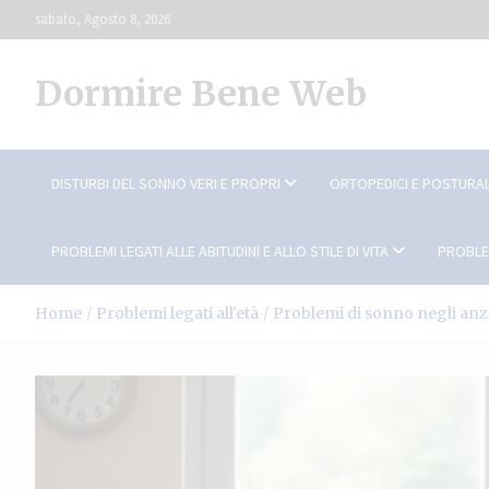
Skip
sabato, Agosto 8, 2026
to
content
Dormire Bene Web
DISTURBI DEL SONNO VERI E PROPRI
ORTOPEDICI E POSTURAL
PROBLEMI LEGATI ALLE ABITUDINI E ALLO STILE DI VITA
PROBLE
Home
Problemi legati all'età
Problemi di sonno negli anz