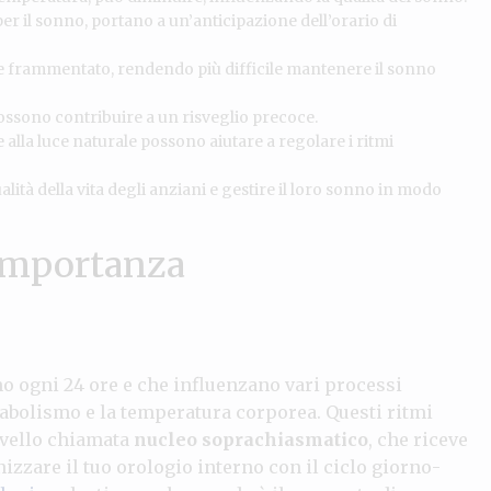
er il sonno, portano a un’anticipazione dell’orario di
e frammentato, rendendo più difficile mantenere il sonno
 possono contribuire a un risveglio precoce.
 alla luce naturale possono aiutare a regolare i ritmi
lità della vita degli anziani e gestire il loro sonno in modo
o importanza
no ogni 24 ore e che influenzano vari processi
etabolismo e la temperatura corporea. Questi ritmi
rvello chiamata
nucleo soprachiasmatico
, che riceve
izzare il tuo orologio interno con il ciclo giorno-