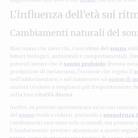
L’influenza dell’età sui rit
Cambiamenti naturali del son
Man mano che invecchi, i tuoi
ritmi del
sonno
subi
fattori biologici, ambientali e comportamentali. Dura
potresti notare che il
sonno profondo
diventa meno
produzione di melatonina, l’ormone che regola il
s
nell’addormentarsi e nel mantenere un
sonno di qu
anziani tendono a svegliarsi più frequentemente dur
sulla loro
vitalità diurna
.
Inoltre, tu potresti sperimentare un’accorciament
del
sonno
tende a ridursi, portando a
sonnolenza 
cambiamenti non sono solo scomodi, ma possono aver
È fondamentale prestare attenzione a questi segnali
sonno
, come mantenere una routine di sonno coeren