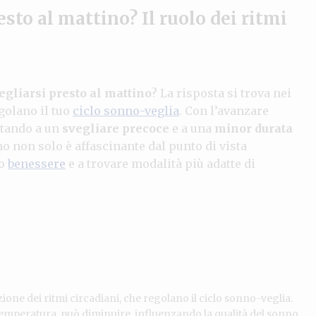
esto al mattino? Il ruolo dei ritmi
egliarsi presto al mattino
? La risposta si trova nei
egolano il tuo
ciclo sonno-veglia
. Con l’avanzare
rtando a un
svegliare precoce
e a una
minor durata
non solo è affascinante dal punto di vista
uo
benessere
e a trovare modalità più adatte di
zione dei ritmi circadiani, che regolano il ciclo sonno-veglia.
e temperatura, può diminuire, influenzando la qualità del sonno.