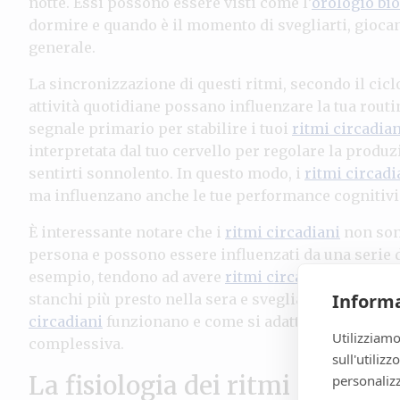
notte. Essi possono essere visti come l’
orologio bi
dormire e quando è il momento di svegliarti, gioca
generale.
La sincronizzazione di questi ritmi, secondo il cicl
attività quotidiane possano influenzare la tua routi
segnale primario per stabilire i tuoi
ritmi circadian
interpretata dal tuo cervello per regolare la prod
sentirti sonnolento. In questo modo, i
ritmi circadi
ma influenzano anche le tue performance cognitivi e
È interessante notare che i
ritmi circadiani
non sono
persona e possono essere influenzati da una serie di
esempio, tendono ad avere
ritmi circadiani
che si a
Informa
stanchi più presto nella sera e svegliarsi più pres
circadiani
funzionano e come si adattino al tuo
stil
Utilizziamo
complessiva.
sull'utiliz
La fisiologia dei ritmi circadia
personalizz