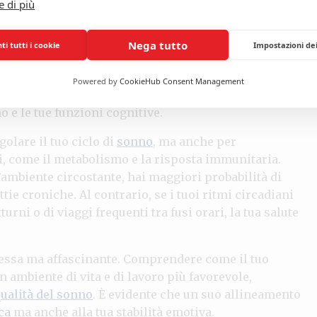
e di più
logia, il ramo della biologia che studia i ritmi
 all’attività di diversi ormoni e neurotrasmettitori. La
Nega tutto
i tutti i cookie
Impostazioni de
a pineale in risposta all’oscurità, preparando il tuo
glia
sano. D’altra parte, l’esposizione alla luce
Powered by
CookieHub Consent Management
nina
, un neurotrasmettitore che ti fa sentire felice e
o e le tue funzioni cognitive.
olare il tuo ciclo di
sonno
, ma anche per
, come il metabolismo e la risposta immunitaria.
’ambiente circostante, hai maggiori probabilità di
tie croniche. Al contrario, se i tuoi ritmi circadiani
turni o di viaggi frequenti tra fusi orari, la tua salute
mplessa ma affascinante. Comprendere come il tuo
n ambiente di vita e di lavoro più favorevole,
ualità del sonno
. È evidente che un suo allineamento
ca
ma anche alla tua stabilità emotiva.