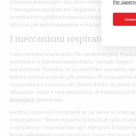
L’aspetto psicologico non deve essere trascurato: l
Per sapern
l’insorgenza dei sintomi. Imparare a gestire le em
contribuire significativamente a migliorare i tuoi e
Consent
vita con più determinazione e tranquillità.
I meccanismi respiratori
I meccanismi respiratori che caratterizzano l’asma
polmoni e il sistema immunitario. Quando inspiri, l
nei polmoni. Tuttavia, in un individuo asmatico, qu
fattori esterni in modo più intenso. Di conseguenza,
temporanea o continua del flusso d’aria. In questi
affannoso, tosse e una sensazione di mancanza d’ar
benessere
quotidiano.
Inoltre, i muscoli circostanti le vie aeree si contr
respirazione. Questo spasmo bronchiale può essere 
respiratorie o esposizione agli allergeni. È import
broncodilatatori
possano venire in tuo soccorso dur