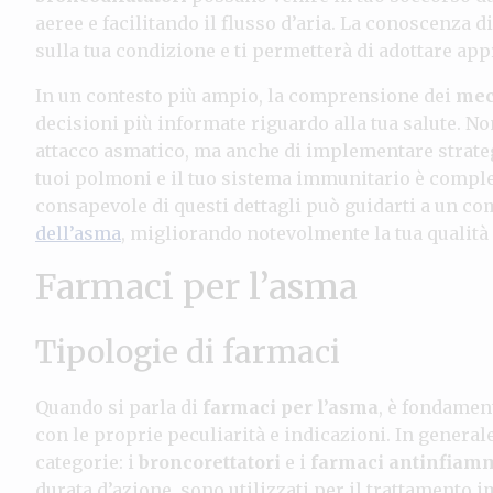
aeree e facilitando il flusso d’aria. La conoscenza
sulla tua condizione e ti permetterà di adottare app
In un contesto più ampio, la comprensione dei
mec
decisioni più informate riguardo alla tua salute. No
attacco asmatico, ma anche di implementare strategi
tuoi polmoni e il tuo sistema immunitario è comple
consapevole di questi dettagli può guidarti a un c
dell’asma
, migliorando notevolmente la tua qualità d
Farmaci per l’asma
Tipologie di farmaci
Quando si parla di
farmaci per l’asma
, è fondamen
con le proprie peculiarità e indicazioni. In general
categorie: i
broncorettatori
e i
farmaci antinfiam
durata d’azione, sono utilizzati per il trattamento