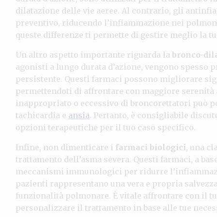
dilatazione delle vie aeree. Al contrario, gli antin
preventivo, riducendo l’infiammazione nei polmon
queste differenze ti permette di gestire meglio la t
Un altro aspetto importante riguarda la
bronco-dil
agonisti a lungo durata d’azione, vengono spesso p
persistente. Questi farmaci possono migliorare signi
permettendoti di affrontare con maggiore serenità an
inappropriato o eccessivo di broncorettatori può por
tachicardia e
ansia
. Pertanto, è consigliabile discu
opzioni terapeutiche per il tuo caso specifico.
Infine, non dimenticare i
farmaci biologici
, una c
trattamento dell’asma severa. Questi farmaci, a bas
meccanismi immunologici per ridurre l’infiammazi
pazienti rappresentano una vera e propria salvezza
funzionalità polmonare. È vitale affrontare con il t
personalizzare il trattamento in base alle tue neces