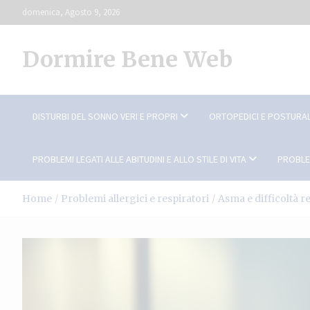
Skip
domenica, Agosto 9, 2026
to
content
Dormire Bene Web
DISTURBI DEL SONNO VERI E PROPRI
ORTOPEDICI E POSTURAL
PROBLEMI LEGATI ALLE ABITUDINI E ALLO STILE DI VITA
PROBLE
Home
Problemi allergici e respiratori
Asma e difficoltà r