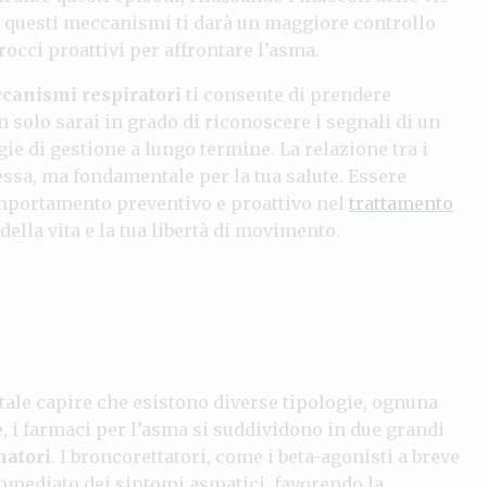
 di questi meccanismi ti darà un maggiore controllo
rocci proattivi per affrontare l’asma.
canismi respiratori
ti consente di prendere
n solo sarai in grado di riconoscere i segnali di un
e di gestione a lungo termine. La relazione tra i
ssa, ma fondamentale per la tua salute. Essere
omportamento preventivo e proattivo nel
trattamento
ella vita e la tua libertà di movimento.
tale capire che esistono diverse tipologie, ognuna
e, i farmaci per l’asma si suddividono in due grandi
matori
. I broncorettatori, come i beta-agonisti a breve
 immediato dei sintomi asmatici, favorendo la