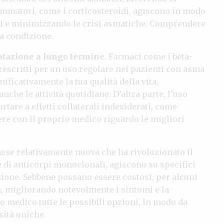
fiammatori, come i corticosteroidi, agiscono in modo
i e minimizzando le crisi asmatiche. Comprendere
ua condizione.
atazione a lungo termine
. Farmaci come i beta-
rescritti per un uso regolare nei pazienti con asma
ficativamente la tua qualità della vita,
che le attività quotidiane. D’altra parte, l’uso
tare a effetti collaterali indesiderati, come
tere con il proprio medico riguardo le migliori
lasse relativamente nuova che ha rivoluzionato il
e di anticorpi monoclonali, agiscono su specifici
one. Sebbene possano essere costosi, per alcuni
, migliorando notevolmente i sintomi e la
uo medico tutte le possibili opzioni, in modo da
sità uniche.