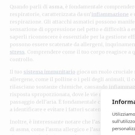
Quando parli di
asma
, è fondamentale comprendere 
respiratorie, caratterizzata da un’
infiammazione
e 
respirazione. Gli attacchi asmatici possono manif
sensazione di oppressione nel petto e difficoltà a 
saperli riconoscere è essenziale per la gestione eff
possono essere scatenate da allergeni, inquinamen
stress
. Comprendere come il tuo corpo reagisce a qu
controllo.
Il tuo
sistema immunitario
gioca un ruolo cruciale
allergene, come il polline o i peli degli animali, i
rilasciano sostanze chimiche, causando infiammazi
risposta sproporzionata, dove le vie respiratorie si
Informa
passaggio dell’aria. È fondamentale che tu compren
a identificare e evitare i fattori scatenanti, miglior
Utilizziamo
sull'utiliz
Inoltre, è interessante notare che l’asma può present
personalizz
di asma, come l’asma allergico e l’asma non allergic