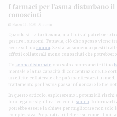
I farmaci per l’asma disturbano il
conosciuti
Marzo 11, 2025
admin
Quando si tratta di
asma
, molti di voi potrebbero t
gestire i sintomi. Tuttavia,
ciò che spesso viene tr
avere sul tuo
sonno
. Se stai assumendo questi trat
effetti collaterali meno conosciuti
che potrebbero 
Un
sonno disturbato
non solo compromette il tuo
b
mentale e la tua capacità di concentrazione. Le
cort
un effetto collaterale che può manifestarsi in modi 
trattamento per l’asma possa influenzare le tue not
In questo articolo, esploreremo i potenziali
rischi
e
loro legame significativo con il
sonno
.
Informarti
potrebbe essere la chiave per migliorare non solo la
complessiva. Preparati a riflettere su come i tuoi 