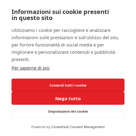
affrontare il problema con maggior serietà e
Informazioni sui cookie presenti
determinazione, aprendo al contempo la strada per
in questo sito
il supporto adeguato.
Utilizziamo i cookie per raccogliere e analizzare
Infine, valutazioni aggiuntive come la valutazione
informazioni sulle prestazioni e sull'utilizzo del sito,
della storia familiare e le indagini sullo stato
per fornire funzionalità di social media e per
cognitivo possono fornire informazioni chiave.
migliorare e personalizzare contenuti e pubblicità
Questi elementi possono rivelare fattori
presenti.
predisponenti o scatenanti nella tua vita,
Per saperne di più
collegando i
disturbi del sonno
alla
salute mentale
in modo più esauriente.
Comprendere questi
Consenti tutti i cookie
collegamenti
ti consente di prendere decisioni
informate riguardo alla tua assistenza e
Nega tutto
trattamento complessivo.
Impostazioni dei cookie
Importanza delle Valutazioni
Complete
Powered by
CookieHub Consent Management
Affrontare i
disturbi del sonno
e la depressione