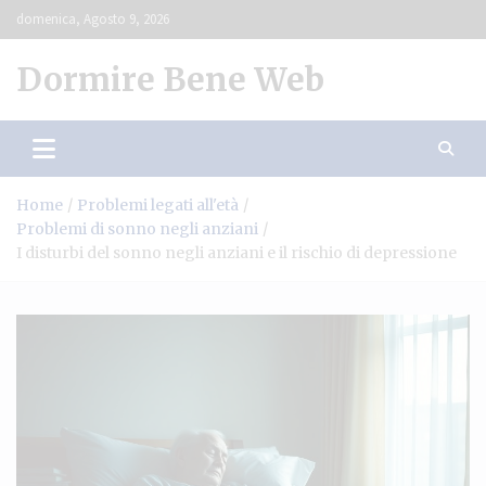
Skip
domenica, Agosto 9, 2026
to
content
Dormire Bene Web
Home
Problemi legati all'età
Problemi di sonno negli anziani
I disturbi del sonno negli anziani e il rischio di depressione