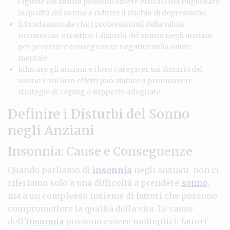
l’igiene del sonno possono essere efficaci nel migliorare
la qualità del sonno e ridurre il rischio di depressione.
È fondamentale che i professionisti della salute
monitorino e trattino i disturbi del sonno negli anziani
per prevenire conseguenze negative sulla salute
mentale.
Educare gli anziani e i loro caregiver sui disturbi del
sonno e sui loro effetti può aiutare a promuovere
strategie di coping e supporto adeguate.
Definire i Disturbi del Sonno
negli Anziani
Insonnia: Cause e Conseguenze
Quando parliamo di
insonnia
negli anziani, non ci
riferiamo solo a una difficoltà a prendere
sonno
,
ma a un complesso insieme di fattori che possono
compromettere la qualità della vita. Le cause
dell’
insonnia
possono essere molteplici: fattori