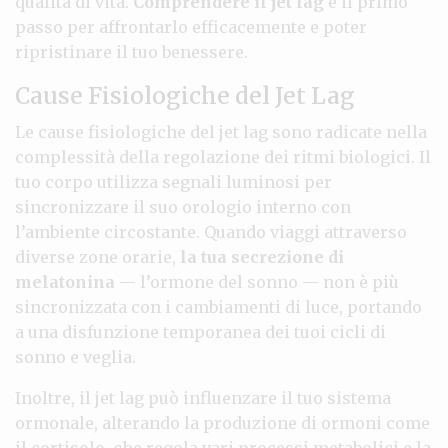
qualità di vita.
Comprendere il jet lag
è il primo
passo per affrontarlo efficacemente e poter
ripristinare il tuo benessere.
Cause Fisiologiche del Jet Lag
Le cause fisiologiche del jet lag sono radicate nella
complessità della regolazione dei ritmi biologici. Il
tuo corpo utilizza segnali luminosi per
sincronizzare il suo orologio interno con
l’ambiente circostante. Quando viaggi attraverso
diverse zone orarie,
la tua secrezione di
melatonina
— l’ormone del sonno — non è più
sincronizzata con i cambiamenti di luce, portando
a una disfunzione temporanea dei tuoi cicli di
sonno e veglia.
Inoltre, il jet lag può influenzare il tuo sistema
ormonale, alterando la produzione di ormoni come
il cortisolo, che regola vari processi metabolici e la