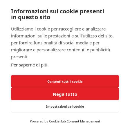
pianificare strategicamente i tuoi viaggi, adottando
Informazioni sui cookie presenti
misure preventive per mitigare gli effetti deleteri
in questo sito
del jet lag. Ad esempio, potresti considerare di
regolare i tuoi orari di sonno e di alimentazione
Utilizziamo i cookie per raccogliere e analizzare
prima del viaggio per aiutare il tuo corpo ad
informazioni sulle prestazioni e sull'utilizzo del sito,
acclimatarsi più facilmente al nuovo fuso orario.
per fornire funzionalità di social media e per
migliorare e personalizzare contenuti e pubblicità
In generale, i risultati degli studi clinici hanno
presenti.
dimostrato che interventi come la terapia della
Per saperne di più
luce e il monitoraggio regolare dei tuoi pattern di
sonno possono migliorare significativamente la
tua condizione.
Cercare di migliorare la qualità
Consenti tutti i cookie
del tuo sonno
affrontando consapevolmente il
Nega tutto
problema ti permetterà di vivere i tuoi viaggi con
maggiore energia e soddisfazione.
Impostazioni dei cookie
Effetti a Lungo Termine dei Viaggi
Powered by
CookieHub Consent Management
Frequenti