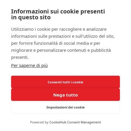
Tuttavia, è importante notare che l’adozione di un
Informazioni sui cookie presenti
regime di sonno polifasico non è adatta a tutti.
in questo sito
Ogni individuo reagisce diversamente, e ciò che
Utilizziamo i cookie per raccogliere e analizzare
funziona per te potrebbe non funzionare per
informazioni sulle prestazioni e sull'utilizzo del sito,
qualcun altro. Potresti scoprire soluzioni
per fornire funzionalità di social media e per
personalizzate nel tuo percorso verso l’efficienza,
migliorare e personalizzare contenuti e pubblicità
ma
il rischio di
stress
e affaticamento
rimane
presenti.
palpabile. È essenziale monitorare le tue reazioni e
Per saperne di più
ascoltare il tuo corpo, determinando se la tua
produttività effettivamente aumenta o se il costo in
termini di salute è troppo elevato.
Consenti tutti i cookie
Impatto sulle prestazioni cognitive
Nega tutto
Diversi studi suggeriscono che il sonno polifasico
Impostazioni dei cookie
possa influenzare le tue
prestazioni cognitive
.
Alcuni sostenitori affermano di avere una migliore
Powered by
CookieHub Consent Management
attenzione, memoria e capacità di apprendimento