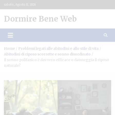
Skip
sabato, Agosto 8, 2026
to
content
Dormire Bene Web
Home
Problemi legati alle abitudini e allo stile di vita
Abitudini di riposo scorrette e sonno disordinato
Il sonno polifasico è davvero efficace o danneggia il riposo
naturale?