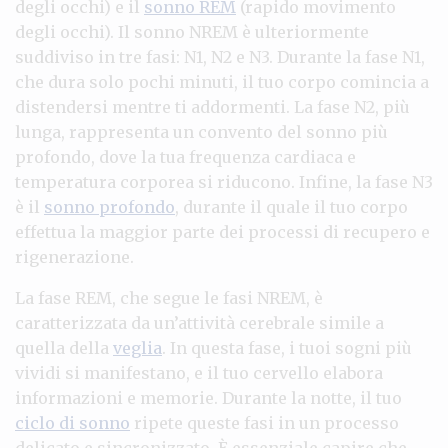
degli occhi) e il
sonno REM
(rapido movimento
degli occhi). Il sonno NREM è ulteriormente
suddiviso in tre fasi: N1, N2 e N3. Durante la fase N1,
che dura solo pochi minuti, il tuo corpo comincia a
distendersi mentre ti addormenti. La fase N2, più
lunga, rappresenta un convento del sonno più
profondo, dove la tua frequenza cardiaca e
temperatura corporea si riducono. Infine, la fase N3
è il
sonno profondo
, durante il quale il tuo corpo
effettua la maggior parte dei processi di recupero e
rigenerazione.
La fase REM, che segue le fasi NREM, è
caratterizzata da un’attività cerebrale simile a
quella della
veglia
. In questa fase, i tuoi sogni più
vividi si manifestano, e il tuo cervello elabora
informazioni e memorie. Durante la notte, il tuo
ciclo di sonno
ripete queste fasi in un processo
delicato e sincronizzato. È essenziale capire che