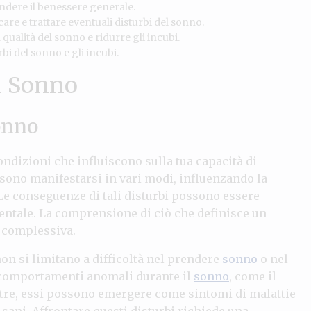
ndere il benessere generale.
are e trattare eventuali disturbi del sonno.
qualità del sonno e ridurre gli incubi.
bi del sonno e gli incubi.
l Sonno
onno
dizioni che influiscono sulla tua capacità di
sono manifestarsi in vari modi, influenzando la
 Le conseguenze di tali disturbi possono essere
entale. La comprensione di ciò che definisce un
e complessiva.
on si limitano a difficoltà nel prendere
sonno
o nel
comportamenti anomali durante il
sonno
, come il
ltre, essi possono emergere come sintomi di malattie
 sani. Affrontare questi disturbi richiede una