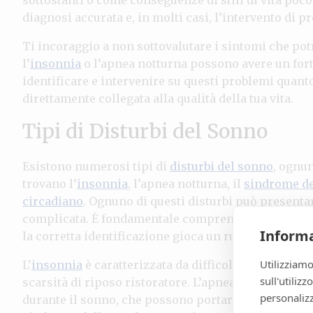
diagnosi accurata e, in molti casi, l’intervento di pr
Ti incoraggio a non sottovalutare i sintomi che pot
l’
insonnia
o l’apnea notturna possono avere un forte
identificare e intervenire su questi problemi quanto
direttamente collegata alla qualità della tua vita.
Tipi di Disturbi del Sonno
Esistono numerosi tipi di
disturbi del sonno
, ognun
trovano l’
insonnia
, l’apnea notturna, il
sindrome de
circadiano
. Ognuno di questi disturbi può presentar
complicata. È fondamentale comprendere quale tip
Informa
la corretta identificazione gioca un ruolo cruciale 
Utilizziamo
L’
insonnia
è caratterizzata da difficoltà nel pren
sull'utiliz
scarsità di riposo ristoratore. L’apnea notturna, d’a
personalizz
durante il sonno, che possono portare a una signifi