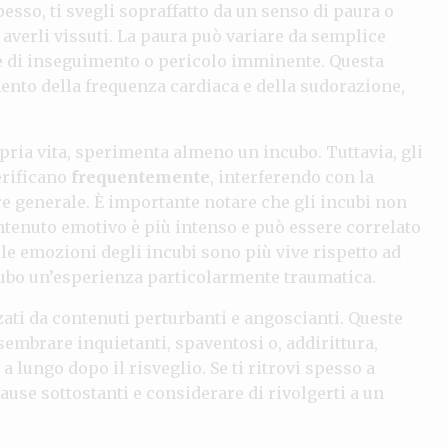
pesso, ti svegli sopraffatto da un senso di paura o
 averli vissuti. La paura può variare da semplice
ne di inseguimento o pericolo imminente. Questa
ento della frequenza cardiaca e della sudorazione,
pria vita, sperimenta almeno un incubo. Tuttavia, gli
erificano
frequentemente
, interferendo con la
re generale. È importante notare che gli incubi non
ntenuto emotivo è più intenso e può essere correlato
 le emozioni degli incubi sono più vive rispetto ad
ncubo un’esperienza particolarmente traumatica.
zzati da contenuti perturbanti e angoscianti. Queste
embrare inquietanti, spaventosi o, addirittura,
a lungo dopo il risveglio. Se ti ritrovi spesso a
cause sottostanti e considerare di rivolgerti a un