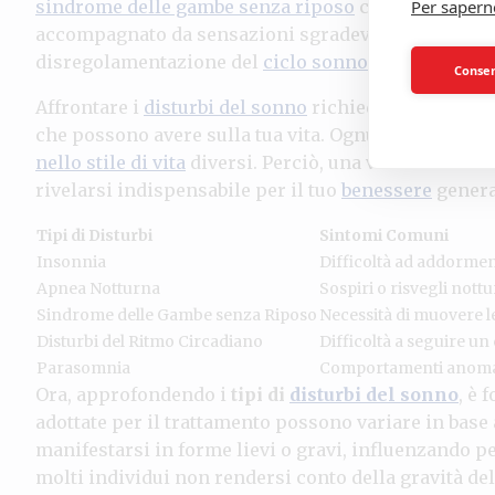
sindrome delle gambe senza riposo
comporta un fo
Per sapern
accompagnato da sensazioni sgradevoli. Infine, i di
disregolamentazione del
ciclo sonno-veglia
, influ
Consent
Affrontare i
disturbi del sonno
richiede un’approfon
che possono avere sulla tua vita. Ognuno di essi pu
nello stile di vita
diversi. Perciò, una valutazione a
rivelarsi indispensabile per il tuo
benessere
genera
Tipi di Disturbi
Sintomi Comuni
Insonnia
Difficoltà ad addormen
Apnea Notturna
Sospiri o risvegli nottu
Sindrome delle Gambe senza Riposo
Necessità di muovere 
Disturbi del Ritmo Circadiano
Difficoltà a seguire un
Parasomnia
Comportamenti anomal
Ora, approfondendo i
tipi di
disturbi del sonno
, è 
adottate per il trattamento possono variare in base 
manifestarsi in forme lievi o gravi, influenzando p
molti individui non rendersi conto della gravità d