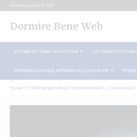
Skip
domenica, Agosto 9, 2026
to
content
Dormire Bene Web
DISTURBI DEL SONNO VERI E PROPRI
ORTOPEDICI E POSTURAL
PROBLEMI LEGATI ALLE ABITUDINI E ALLO STILE DI VITA
PROBLE
Home
Problemi psicologici e psicosomatici
Parasonnie: 