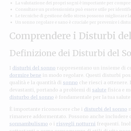
La valutazione dei propri sogni è importante per compre
Consultare un professionista può essere utile per identific
Le tecniche di gestione dello stress possono migliorare la 
Un sonno regolare e sano è cruciale per prevenire i distur
Comprendere i Disturbi de
Definizione dei Disturbi del S
I
disturbi del sonno
rappresentano un insieme di con
dormire bene
in modo regolare. Questi disturbi pos
qualità e la quantità di
sonno
che riesci a ottenere.
devastanti, portando a problemi di
salute
fisica e m
disturbo del sonno
è fondamentale per la tua salut
È importante riconoscere che i
disturbi del sonno
n
rimanere addormentato. Possono anche includere 
sonnambulismo
o i
risvegli notturni
frequenti. Ino
sottostanti o come conseguenze di stili di vita poco