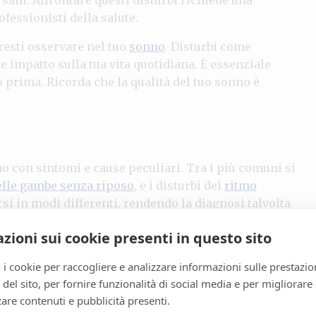
ofessionisti della salute.
resti osservare nel tuo
sonno
. Disturbi come
 impatto sulla tua vita quotidiana. È essenziale
 prima. Ricorda che la qualità del tuo sonno è
o con sintomi e cause peculiari. Tra i più comuni si
lle gambe senza riposo
, e i disturbi del
ritmo
si in modi differenti, rendendo la diagnosi talvolta
o di
disturbo del sonno
si possa manifestare, poiché
zioni sui cookie presenti in questo sito
nel trattamento.
 i cookie per raccogliere e analizzare informazioni sulle prestazio
dere sonno o nel mantenere il sonno, comportando una
zo del sito, per fornire funzionalità di social media e per migliorare
ltra parte, coinvolge interruzioni della respirazione
are contenuti e pubblicità presenti.
cativa riduzione della
qualità del sonno
. La