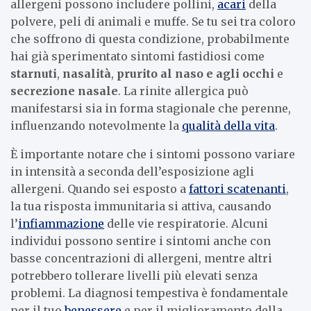
allergeni possono includere pollini,
acari
della
polvere, peli di animali e muffe. Se tu sei tra coloro
che soffrono di questa condizione, probabilmente
hai già sperimentato sintomi fastidiosi come
starnuti
,
nasalità
,
prurito al naso e agli occhi
e
secrezione nasale
. La rinite allergica può
manifestarsi sia in forma stagionale che perenne,
influenzando notevolmente la
qualità della vita
.
È importante notare che i sintomi possono variare
in intensità a seconda dell’esposizione agli
allergeni. Quando sei esposto a
fattori scatenanti
,
la tua risposta immunitaria si attiva, causando
l’
infiammazione
delle vie respiratorie. Alcuni
individui possono sentire i sintomi anche con
basse concentrazioni di allergeni, mentre altri
potrebbero tollerare livelli più elevati senza
problemi. La diagnosi tempestiva è fondamentale
per il tuo
benessere
e per il miglioramento della