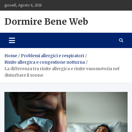
Skip
giovedì, Agosto 6, 2026
to
content
Dormire Bene Web
Home
Problemi allergici e respiratori
Rinite allergica e congestione notturna
La differenza tra rinite allergica e rinite vasomotoria nel
disturbare il sonno