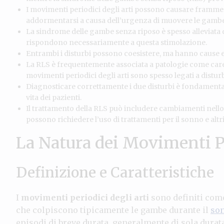
I movimenti periodici degli arti possono causare frammen
addormentarsi a causa dell’urgenza di muovere le gambe
La sindrome delle gambe senza riposo è spesso alleviata 
rispondono necessariamente a questa stimolazione.
Entrambi i disturbi possono coesistere, ma hanno cause e 
La RLS è frequentemente associata a patologie come caren
movimenti periodici degli arti sono spesso legati a distur
Diagnosticare correttamente i due disturbi è fondamentale
vita dei pazienti.
Il trattamento della RLS può includere cambiamenti nello s
possono richiedere l’uso di trattamenti per il sonno e altr
La Natura dei Movimenti Pe
Definizione e Caratteristiche
I
movimenti periodici degli arti
sono definiti come
che colpiscono tipicamente le gambe durante il
so
episodi di breve durata, generalmente di sola durata 