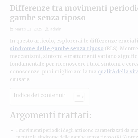
Differenze tra movimenti periodic
gambe senza riposo
Marzo 11, 2025
admin
In questo articolo, esplorerai le
differenze crucial
sindrome delle gambe senza riposo
(RLS). Mentre 
meccanismi, sintomi e trattamenti variano signifi
fondamentale per riconoscere i tuoi sintomi e cerca
conoscenze, puoi migliorare la tua
qualità della vit
causare.
Indice dei contenuti
Argomenti trattati:
I movimenti periodici degli arti sono caratterizzati da mov
mentre la sindrome delle gambe senza riposo (RLS) provo