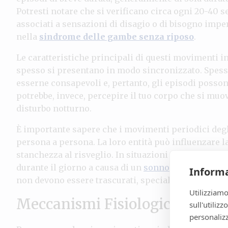
Potresti notare che si verificano circa ogni 20-40 
associati a sensazioni di disagio o di bisogno impe
nella
sindrome delle gambe senza riposo
.
Le caratteristiche principali di questi movimenti in
spesso si presentano in modo sincronizzato. Spess
esserne consapevoli e, pertanto, gli episodi posson
potrebbe, invece, percepire il tuo corpo che si muov
disturbo notturno.
È importante sapere che i movimenti periodici degli
persona a persona. La loro entità può influenzare la
stanchezza al risveglio. In situazioni più gravi, po
durante il giorno a causa di un
sonno disturbato
. R
Informa
non devono essere trascurati, specialmente se influ
Utilizziamo
Meccanismi Fisiologici
sull'utiliz
personalizz