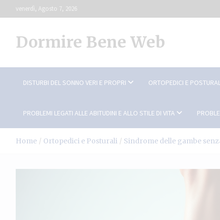
Skip
venerdì, Agosto 7, 2026
to
content
Dormire Bene Web
DISTURBI DEL SONNO VERI E PROPRI
ORTOPEDICI E POSTURAL
PROBLEMI LEGATI ALLE ABITUDINI E ALLO STILE DI VITA
PROBLE
Home
Ortopedici e Posturali
Sindrome delle gambe senz