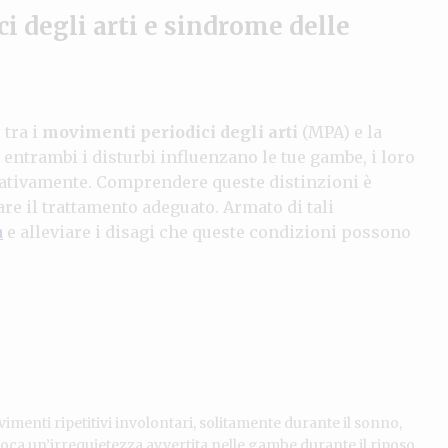
i degli arti e sindrome delle
i
tra i
movimenti periodici degli arti
(MPA) e la
entrambi i disturbi influenzano le tue gambe, i loro
cativamente. Comprendere queste distinzioni è
re il trattamento adeguato. Armato di tali
a
e alleviare i disagi che queste condizioni possono
imenti ripetitivi involontari, solitamente durante il sonno,
ca un’irrequietezza avvertita nelle gambe durante il riposo.