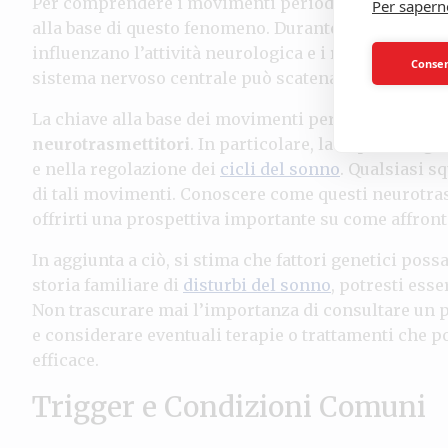
Per comprendere i movimenti periodici degli arti, 
Per sapern
alla base di questo fenomeno. Durante le
fasi del s
influenzano l’attività neurologica e i riflessi motor
Consent
sistema nervoso centrale può scatenare movimenti i
La chiave alla base dei movimenti periodici degli a
neurotrasmettitori
. In particolare, la dopamina gi
e nella regolazione dei
cicli del sonno
. Qualsiasi s
di tali movimenti. Conoscere come questi neurotras
offrirti una prospettiva importante su come affront
In aggiunta a ciò, si stima che fattori genetici pos
storia familiare di
disturbi del sonno
, potresti ess
Non trascurare mai l’importanza di consultare un 
e considerare eventuali terapie o trattamenti che p
efficace.
Trigger e Condizioni Comuni