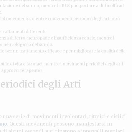
tazione del sonno, mentre la RLS può portare a difficoltà ad
.
dal movimento, mentre i movimenti periodici degli arti non
trattamenti differenti.
za di ferro, neuropatie e insufficienza renale, mentre i
bi neurologici o del sonno.
 per un trattamento efficace e per migliorare la qualità della
tile di vita e farmaci, mentre i movimenti periodici degli arti
i approcci terapeutici.
riodici degli Arti
 una serie di movimenti involontari, ritmici e ciclici
nno
. Questi movimenti possono manifestarsi in
di alcuni secondi, e si ripetono a intervalli regolari.