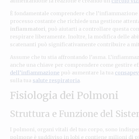
aumentandone la reazione e creando un
circolo viz
È fondamentale comprendere che l’infiammazione 
processo costante che richiede una gestione attent
infiammatori
, può aiutarti a controllare questa co
respirare liberamente. Inoltre, la modifica delle abit
scatenanti può significativamente contribuire a mi
Assume che tu stia affrontando l’asma. L’infiammaz
anche una chiave per comprendere come gestire eff
dell’infiammazione
può aumentare la tua
consapev
sulla tua
salute respiratoria
.
Fisiologia dei Polmoni
Struttura e Funzione del Sist
I polmoni, organi vitali del tuo corpo, sono indispe
polmone è suddiviso in lobi e contiene milioni di p