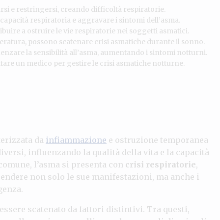
rsi e restringersi, creando difficoltà respiratorie.
capacità respiratoria e aggravare i sintomi dell’asma.
uire a ostruire le vie respiratorie nei soggetti asmatici.
eratura, possono scatenare crisi asmatiche durante il sonno.
uenzare la sensibilità all’asma, aumentando i sintomi notturni.
tare un medico per gestire le crisi asmatiche notturne.
terizzata da
infiammazione
e ostruzione temporanea
versi, influenzando la qualità della vita e la capacità
ù comune, l’asma si presenta con
crisi respiratorie
,
endere non solo le sue manifestazioni, ma anche i
genza.
ssere scatenato da fattori distintivi. Tra questi,