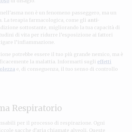
ioso
di disagio.
nell’asma non è un fenomeno passeggero, ma un
a. La terapia farmacologica, come gli
anti-
ndizione sottostante, migliorando la tua capacità di
udini di vita per ridurre l’esposizione ai fattori
tigare l’infiammazione.
ione potrebbe essere il tuo più grande nemico, ma è
icacemente la malattia. Informarti sugli
effetti
olezza
e, di conseguenza, il tuo senso di controllo
ema Respiratorio
nsabili per il processo di respirazione. Ogni
iccole sacche d’aria chiamate alveoli. Queste