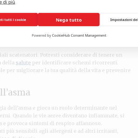
e di più
on sono sempre lineari e possono variare in
potresti avvertire un attacco notturno, il che può
Nega tutto
i tutti i cookie
Impostazioni de
lità è una delle ragioni per cui la gestione
tenta osservazione degli eventi scatenanti nella tua
Powered by
CookieHub Consent Management
ta
ti aiuterà a affrontare meglio l’asma.
ali scatenatori. Potresti considerare di tenere un
a della
salute
per identificare schemi ricorrenti.
le per migliorare la tua qualità della vita e prevenire
ell’asma
gia dell’asma e gioca un ruolo determinante nel
erni. Quando le vie aeree diventano infiammate, si
ia e provoca sintomi di respiro affannoso.
 più sensibili agli allergeni e ad altri irritanti,