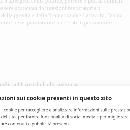
sta a allergeni come polline, polvere o peli di animali.
essere scatenata da infezioni respiratorie o
della gravità e della frequenza degli attacchi, l’asma
tente
lieve,
persistente
moderato o
persistente
gli attacchi di asma
zioni sui cookie presenti in questo sito
ariare notevolmente da una persona all’altra,
e sensibilità. Alcuni degli
innescatori più comuni
 i cookie per raccogliere e analizzare informazioni sulle prestazio
irritanti dell’aria come fumi di sigaretta,
zo del sito, per fornire funzionalità di social media e per migliorare
 improvvisi. Inoltre, lo
stress
emotivo e l’
attività
are contenuti e pubblicità presenti.
comparsa di
sintomi
asmatici.