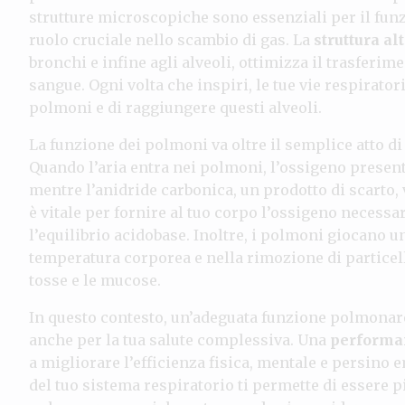
strutture microscopiche sono essenziali per il fu
ruolo cruciale nello scambio di gas. La
struttura a
bronchi e infine agli alveoli, ottimizza il trasferime
sangue. Ogni volta che inspiri, le tue vie respirator
polmoni e di raggiungere questi alveoli.
La funzione dei polmoni va oltre il semplice atto d
Quando l’aria entra nei polmoni, l’ossigeno present
mentre l’anidride carbonica, un prodotto di scarto,
è vitale per fornire al tuo corpo l’ossigeno necessa
l’equilibrio acidobase. Inoltre, i polmoni giocano 
temperatura corporea e nella rimozione di particel
tosse e le mucose.
In questo contesto, un’adeguata funzione polmonare
anche per la tua salute complessiva. Una
performan
a migliorare l’efficienza fisica, mentale e persino
del tuo sistema respiratorio ti permette di essere 