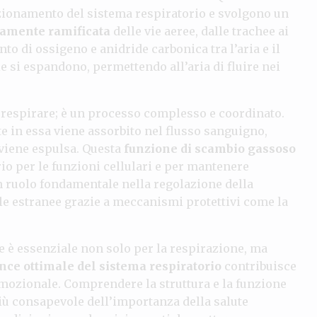
nzionamento del sistema respiratorio e svolgono un
ltamente ramificata
delle vie aeree, dalle trachee ai
nto di ossigeno e anidride carbonica tra l’aria e il
ie si espandono, permettendo all’aria di fluire nei
i respirare; è un processo complesso e coordinato.
e in essa viene assorbito nel flusso sanguigno,
 viene espulsa. Questa
funzione di scambio gassoso
rio per le funzioni cellulari e per mantenere
un ruolo fondamentale nella regolazione della
le estranee grazie a meccanismi protettivi come la
 è essenziale non solo per la respirazione, ma
ce ottimale del sistema respiratorio
contribuisce
 emozionale. Comprendere la struttura e la funzione
più consapevole dell’importanza della salute