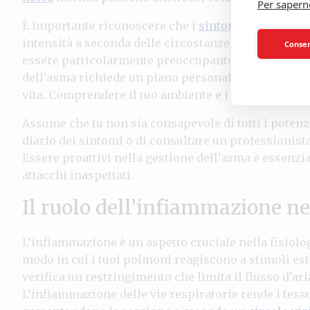
Per sapern
È importante riconoscere che i
sintomi dell’asma
n
intensità a seconda delle circostanze. Per esempio, 
Consent
essere particolarmente preoccupante. Questa variabi
dell’asma richiede un piano personalizzato e una at
vita. Comprendere il tuo ambiente e i tuoi
stili di vi
Assume che tu non sia consapevole di tutti i potenzi
diario dei sintomi o di consultare un professionist
Essere proattivi nella gestione dell’asma è essenzia
attacchi inaspettati.
Il ruolo dell’infiammazione n
L’infiammazione è un aspetto cruciale nella fisiolo
modo in cui i tuoi polmoni reagiscono a stimoli est
verifica un restringimento che limita il flusso d’ar
L’infiammazione delle vie respiratorie rende i tessuti