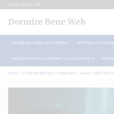
Skip
giovedì, Agosto 6, 2026
to
content
Dormire Bene Web
DISTURBI DEL SONNO VERI E PROPRI
ORTOPEDICI E POSTURAL
PROBLEMI LEGATI ALLE ABITUDINI E ALLO STILE DI VITA
PROBLE
Home
Problemi allergici e respiratori
Asma e difficoltà r