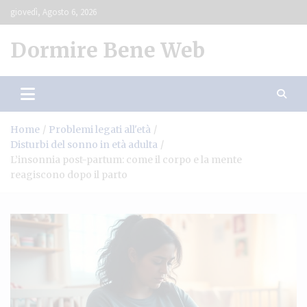
Skip
giovedì, Agosto 6, 2026
to
content
Dormire Bene Web
Home
Problemi legati all'età
Disturbi del sonno in età adulta
L’insonnia post-partum: come il corpo e la mente
reagiscono dopo il parto