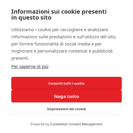
tua forza e della tua volontà di migliorare il tuo
Informazioni sui cookie presenti
benessere. Parla con il tuo medico o con un
in questo sito
consulente esperto in
salute mentale
su quello che
stai vivendo. Loro possono offrirti strategie efficaci
Utilizziamo i cookie per raccogliere e analizzare
e, se necessario, suggerirti opzioni terapeutiche o
informazioni sulle prestazioni e sull'utilizzo del sito,
mediche che possono alleviare i sintomi
per fornire funzionalità di social media e per
dell’insonnia post-partum.
migliorare e personalizzare contenuti e pubblicità
presenti.
Inoltre, considera la possibilità di unirti a un
Per saperne di più
gruppo di supporto per neo-mamme. Conoscere
altre donne che stanno affrontando situazioni
Consenti tutti i cookie
simili a te può ridurre il senso di isolamento e
fornire uno spazio sicuro per condividere
Nega tutto
esperienze e soluzioni. Spesso, è in questi
momenti di condivisione che si sviluppano legami
Impostazioni dei cookie
significativi e si scoprono risorse preziose.
Powered by
CookieHub Consent Management
Infine, ricorda che la tua
salute mentale
è