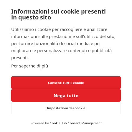
apertamente con il tuo medico riguardo ai benefici
Informazioni sui cookie presenti
e ai rischi associati all’uso di questi farmaci.
in questo sito
Ricorda, l’obiettivo è quello di gestire
efficacemente il dolore senza compromettere la tua
Utilizziamo i cookie per raccogliere e analizzare
salute generale.
informazioni sulle prestazioni e sull'utilizzo del sito,
per fornire funzionalità di social media e per
In aggiunta, esistono anche
farmaci ad azione
migliorare e personalizzare contenuti e pubblicità
locale
come le iniezioni di cortisone, che possono
presenti.
fornire un sollievo temporaneo ma efficace. Questi
Per saperne di più
trattamenti possono aiutarti non solo a ridurre il
dolore, ma anche a migliorare la tua capacità di
movimento, contribuendo così a migliorare la
Consenti tutti i cookie
qualità del sonno
. Tuttavia, la loro efficacia e durata
Nega tutto
dell’azione possono variare, ed è importante
monitorare attentamente l’evoluzione della tua
Impostazioni dei cookie
condizione.
Approcci non farmacologici
Powered by
CookieHub Consent Management