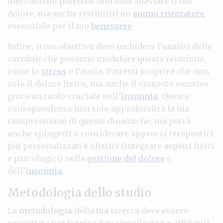
meccanismi potrebbe non solo alleviare il tuo
dolore, ma anche restituirti un
sonno ristoratore
,
essenziale per il tuo
benessere
.
Infine, il tuo obiettivo deve includere l’analisi delle
variabili che possono modulare questa relazione,
come lo
stress
o l’ansia. Potresti scoprire che non
solo il dolore fisico, ma anche il contesto emotivo
gioca un ruolo cruciale nell’
insonnia
. Questa
consapevolezza non solo approfondirà la tua
comprensione di queste dinamiche, ma potrà
anche spingerti a considerare approcci terapeutici
più personalizzati e olistici (integrare aspetti fisici
e psicologici) nella
gestione del dolore
e
dell’
insonnia
.
Metodologia dello studio
La
metodologia
della tua ricerca deve essere
progettata per fornire dati significativi e affidabili.