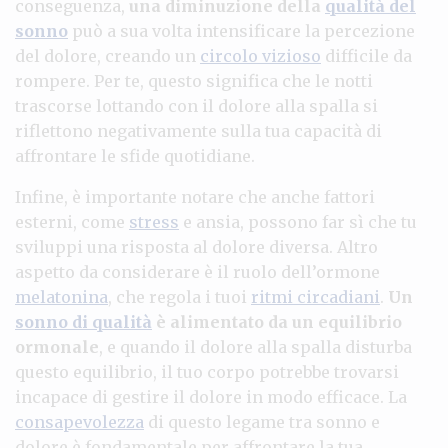
conseguenza,
una diminuzione della
qualità del
sonno
può a sua volta intensificare la percezione
del dolore, creando un
circolo vizioso
difficile da
rompere. Per te, questo significa che le notti
trascorse lottando con il dolore alla spalla si
riflettono negativamente sulla tua capacità di
affrontare le sfide quotidiane.
Infine, è importante notare che anche fattori
esterni, come
stress
e ansia, possono far sì che tu
sviluppi una risposta al dolore diversa. Altro
aspetto da considerare è il ruolo dell’ormone
melatonina
, che regola i tuoi
ritmi circadiani
.
Un
sonno di qualità
è alimentato da un equilibrio
ormonale
, e quando il dolore alla spalla disturba
questo equilibrio, il tuo corpo potrebbe trovarsi
incapace di gestire il dolore in modo efficace. La
consapevolezza
di questo legame tra sonno e
dolore è fondamentale per affrontare la tua