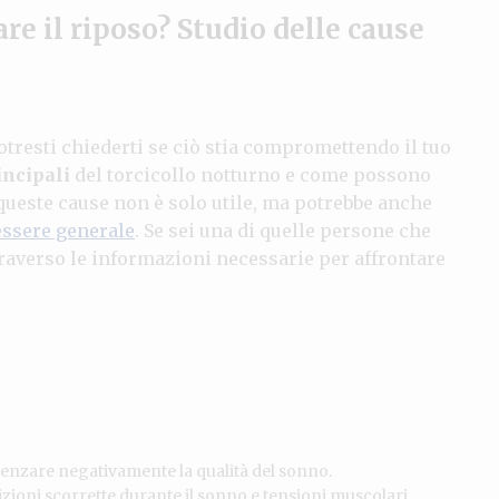
are il riposo? Studio delle cause
tresti chiederti se ciò stia compromettendo il tuo
incipali
del torcicollo notturno e come possono
ueste cause non è solo utile, ma potrebbe anche
ssere generale
. Se sei una di quelle persone che
traverso le informazioni necessarie per affrontare
uenzare negativamente la qualità del sonno.
izioni scorrette durante il sonno e tensioni muscolari