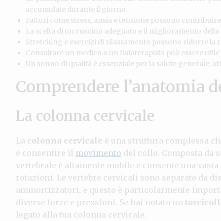
accumulate durante il giorno.
Fattori come stress, ansia e tensione possono contribuire 
La scelta di un cuscino adeguato e il miglioramento della 
Stretching e esercizi di rilassamento possono ridurre la ri
Consultare un medico o un fisioterapista può essere utile
Un sonno di qualità è essenziale per la salute generale; af
Comprendere l’anatomia del
La colonna cervicale
La
colonna cervicale
è una struttura complessa che
e consentire il
movimento
del collo. Composta da se
vertebrale è altamente mobile e consente una vasta
rotazioni. Le vertebre cervicali sono separate da d
ammortizzatori, e questo è particolarmente importa
diverse forze e pressioni. Se hai notato un
torcicol
legato alla tua colonna cervicale.