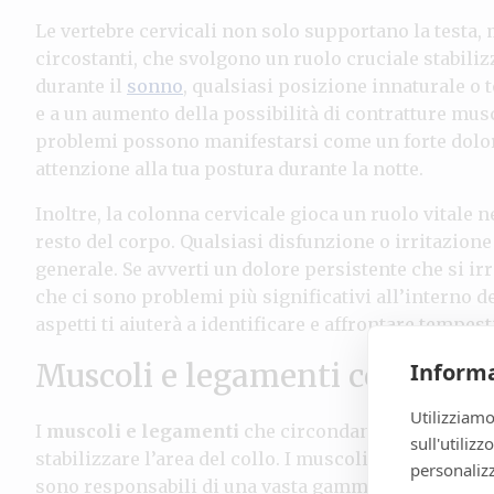
Le vertebre cervicali non solo supportano la testa,
circostanti, che svolgono un ruolo cruciale stabili
durante il
sonno
, qualsiasi posizione innaturale o
e a un aumento della possibilità di contratture mus
problemi possono manifestarsi come un forte dolore
attenzione alla tua postura durante la notte.
Inoltre, la colonna cervicale gioca un ruolo vitale n
resto del corpo. Qualsiasi disfunzione o irritazion
generale. Se avverti un dolore persistente che si irr
che ci sono problemi più significativi all’interno 
aspetti ti aiuterà a identificare e affrontare tempe
Muscoli e legamenti coinvolti
Informa
Utilizziamo
I
muscoli e legamenti
che circondano la colonna c
sull'utiliz
stabilizzare l’area del collo. I muscoli, tra cui il s
personalizz
sono responsabili di una vasta gamma di movimenti 