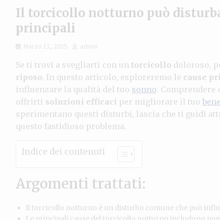
Il torcicollo notturno può disturb
principali
Marzo 11, 2025
admin
Se ti trovi a svegliarti con un
torcicollo
doloroso, po
riposo
. In questo articolo, esploreremo le
cause pr
influenzare la qualità del tuo
sonno
. Comprendere q
offrirti
soluzioni efficaci
per migliorare il tuo
bene
sperimentano questi disturbi, lascia che ti guidi at
questo fastidioso problema.
Indice dei contenuti
Argomenti trattati:
Il torcicollo notturno è un disturbo comune che può infl
Le principali cause del torcicollo notturno includono pos