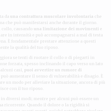
ata da
una contrattura muscolare involontaria
che
a che può manifestarsi anche durante il giorno.
al collo, causando
una limitazione dei movimenti
e
are in intensità e può accompagnarsi a mal di testa
hiena. È fondamentale prestare attenzione a questi
nte la qualità del tuo riposo.
iora se tenti di ruotare il collo o di piegarti in
one forzata, spesso inclinando il capo verso un lato
n alcuni casi,
puoi avvertire un rumore di
 può aumentare il senso di vulnerabilità e disagio. È
re un modo per alleviare la situazione, ancora di più
isce con il tuo riposo.
 in diversi modi; mentre per alcuni può essere un
 ricorrente. Quando il dolore o la rigidità si
trascurare questi eventi, poiché potrebbero rivelare