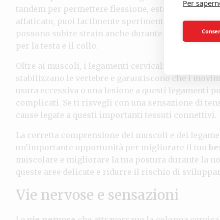
Per sapern
tandem per permettere flessione, estensione e rotaz
affaticato, puoi facilmente sperimentare dolore o ri
Consent
possono subire strain anche durante il
sonno
, spe
per la testa e il collo.
Oltre ai muscoli, i legamenti cervicali come il leg
stabilizzano le vertebre e garantiscono che i movim
usura eccessiva o una lesione a questi legamenti p
complicati. Se ti risvegli con una sensazione di ten
cause legate a questi importanti tessuti connettivi.
La corretta comprensione dei muscoli e dei legament
un’importante opportunità per migliorare il tuo
be
muscolare e migliorare la tua postura durante la no
queste aree delicate e ridurre il rischio di sviluppar
Vie nervose e sensazioni
Le
vie nervose
che attraversano la colonna cervical