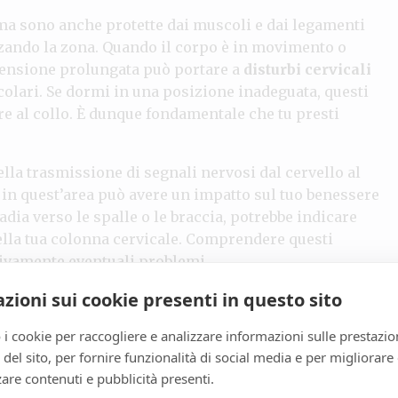
 ma sono anche protette dai muscoli e dai legamenti
zzando la zona. Quando il corpo è in movimento o
 tensione prolungata può portare a
disturbi cervicali
colari. Se dormi in una posizione inadeguata, questi
 al collo. È dunque fondamentale che tu presti
ella trasmissione di segnali nervosi dal cervello al
e in quest’area può avere un impatto sul tuo benessere
adia verso le spalle o le braccia, potrebbe indicare
della tua colonna cervicale. Comprendere questi
stivamente eventuali problemi.
zioni sui cookie presenti in questo sito
 i cookie per raccogliere e analizzare informazioni sulle prestazio
ervicale svolgono un ruolo cruciale nel supportare e
zo del sito, per fornire funzionalità di social media e per migliorare
ternocleidomastoideo, il trapezio e i muscoli scaleni,
are contenuti e pubblicità presenti.
del collo. In particolare, questi muscoli lavorano in