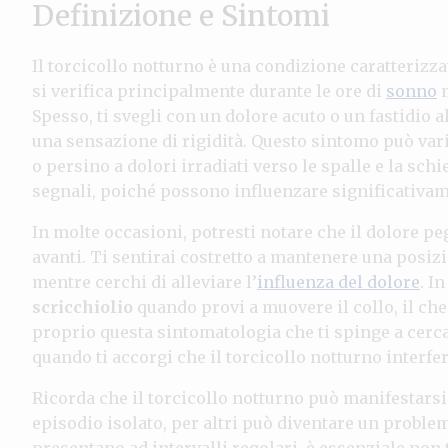
Definizione e Sintomi
Il torcicollo notturno è una condizione caratterizz
si verifica principalmente durante le ore di
sonno
m
Spesso, ti svegli con un dolore acuto o un fastidio 
una sensazione di rigidità. Questo sintomo può vari
o persino a dolori irradiati verso le spalle e la sc
segnali, poiché possono influenzare significativame
In molte occasioni, potresti notare che il dolore pegg
avanti. Ti sentirai costretto a mantenere una posizi
mentre cerchi di alleviare l’
influenza del dolore
. I
scricchiolio
quando provi a muovere il collo, il che
proprio questa sintomatologia che ti spinge a cerca
quando ti accorgi che il torcicollo notturno interfer
Ricorda che il torcicollo notturno può manifestarsi
episodio isolato, per altri può diventare un problema
presentano ad intervalli regolari, è essenziale non 