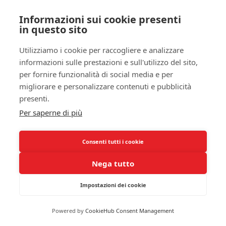
Nonostante i potenziali benefici, è cruciale essere
Informazioni sui cookie presenti
consapevoli dei possibili effetti collaterali e delle
in questo sito
interazioni farmacologiche.
Utilizziamo i cookie per raccogliere e analizzare
La combinazione di fisioterapia e farmaci può
informazioni sulle prestazioni e sull'utilizzo del sito,
offrire un approccio olistico alla
gestione del
per fornire funzionalità di social media e per
dolore
notturno nella sindrome da impingement.
migliorare e personalizzare contenuti e pubblicità
Tuttavia, ricordati che ogni individuo è unico,
presenti.
quindi ciò che funziona per te potrebbe non
Per saperne di più
funzionare per qualcun altro. È essenziale
rimanere attenti e comunicare con il tuo equipe
medica per monitorare l’efficacia delle terapie
Consenti tutti i cookie
intraprese e apportare le necessarie modifiche. La
Nega tutto
tua partecipazione attiva al processo di guarigione
è fondamentale per ottenere risultati ottimali.
Impostazioni dei cookie
Interventi chirurgici: quando sono
Powered by
CookieHub Consent Management
necessari