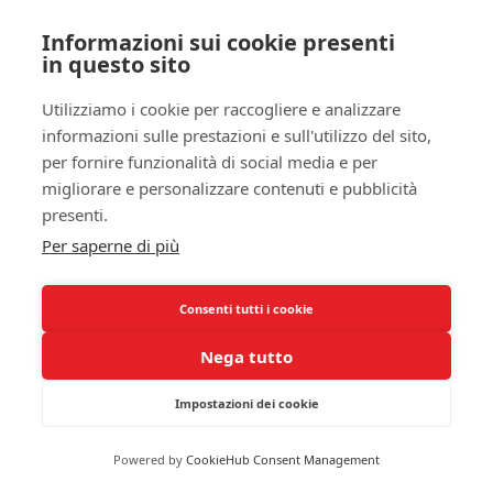
sonno, ma
possono anche causare una maggiore
Informazioni sui cookie presenti
sensazione di affaticamento durante il giorno
,
in questo sito
portando a crisi di sonno o di attenzione,
influenzando la tua produttività e, in ultima analisi,
Utilizziamo i cookie per raccogliere e analizzare
la tua qualità della vita. È vitale per te monitorare i
informazioni sulle prestazioni e sull'utilizzo del sito,
tuoi sintomi notturni e consultare un
per fornire funzionalità di social media e per
migliorare e personalizzare contenuti e pubblicità
professionista se noti un impatto significativo
presenti.
sulla tua routine di sonno.
Per saperne di più
La durata della tua fase REM è influenzata dalla
regolarità e dalla severità dei sintomi asmatici. Se
Consenti tutti i cookie
gli attacchi notturni di asma non sono sotto
controllo,
la tua capacità di raggiungere un
Nega tutto
sonno REM sano e sufficiente sarà
compromessa
, il che potrebbe portare a
Impostazioni dei cookie
conseguenze a lungo termine sulla tua
salute
mentale
e fisica.
Powered by
CookieHub Consent Management