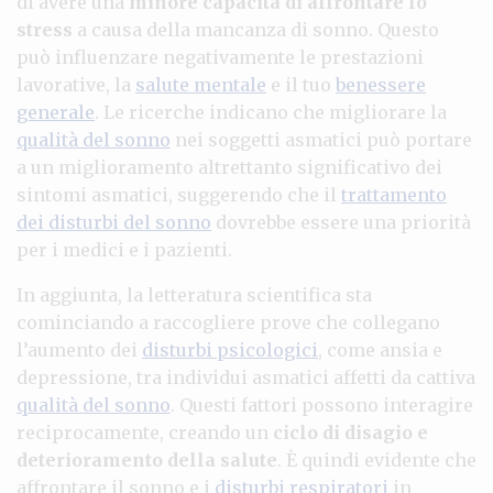
di avere una
minore capacità di affrontare lo
stress
a causa della mancanza di sonno. Questo
può influenzare negativamente le prestazioni
lavorative, la
salute mentale
e il tuo
benessere
generale
. Le ricerche indicano che migliorare la
qualità del sonno
nei soggetti asmatici può portare
a un miglioramento altrettanto significativo dei
sintomi asmatici, suggerendo che il
trattamento
dei disturbi del sonno
dovrebbe essere una priorità
per i medici e i pazienti.
In aggiunta, la letteratura scientifica sta
cominciando a raccogliere prove che collegano
l’aumento dei
disturbi psicologici
, come ansia e
depressione, tra individui asmatici affetti da cattiva
qualità del sonno
. Questi fattori possono interagire
reciprocamente, creando un
ciclo di disagio e
deterioramento della salute
. È quindi evidente che
affrontare il sonno e i
disturbi respiratori
in